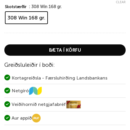
CLEAR
: 308 Win 168 gr.
Skotstærðir
308 Win 168 gr.
BÆTA Í KÖRFU
Greiðsluleiðir í boði:
Kortagreiðsla - Færsluhirðing Landsbankans
Netgíró
Veiðihornið netgjafabréf
Aur appið