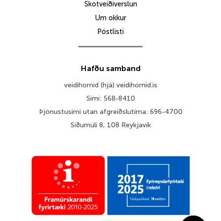
Skotveiðiverslun
Um okkur
Póstlisti
Hafðu samband
veidihornid (hjá) veidihornid.is
Sími: 568-8410
Þjónustusími utan afgreiðslutíma: 696-4700
Síðumúli 8, 108 Reykjavík