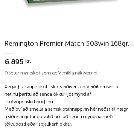
Remington Premier Match 308win 168gr.
6.895
kr.
Frábær markskot sem gefa mikla nákvæmni.
Þegar þú kaupir skot í skotveiðiverslun Veiðihornsins á
netinu þarftu að senda okkur ljósmynd af
skotvopnaskírteini þínu.
Með því að smella á samskiptahnappinn hér neðst til hægri
á síðunni getur þú valið um að senda myndina með
tölvupósti eða í spjallkerfi okkar.