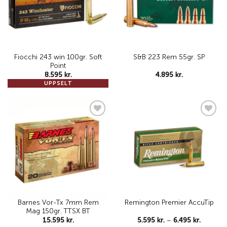
Fiocchi 243 win 100gr. Soft
S&B 223 Rem 55gr. SP
Point
8.595
kr.
4.895
kr.
UPPSELT
Add to
Add to
wishlist
wishlist
Barnes Vor-Tx 7mm Rem
Remington Premier AccuTip
Mag 150gr. TTSX BT
Price
15.595
kr.
5.595
kr.
–
6.495
kr.
range: