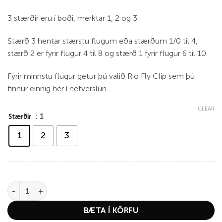
3 stærðir eru í boði, merktar 1, 2 og 3.
Stærð 3 hentar stærstu flugum eða stærðum 1/0 til 4,
stærð 2 er fyrir flugur 4 til 8 og stærð 1 fyrir flugur 6 til 10.
Fyrir minnstu flugur getur þú valið Rio Fly Clip sem þú
finnur einnig hér í netverslun.
CLEAR
: 1
Stærðir
1
2
3
Rio Twist Clip quantity
BÆTA Í KÖRFU