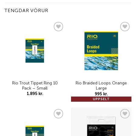
TENGDAR VÖRUR
Add to
Add to
wishlist
wishlist
Rio Trout Tippet Ring 10
Rio Braided Loops Orange
Pack – Small
Large
1.895
kr.
995
kr.
UPPSELT
Add to
Add to
wishlist
wishlist