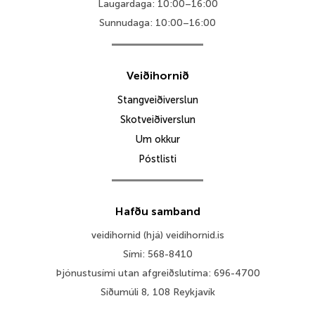
Laugardaga: 10:00–16:00
Sunnudaga: 10:00–16:00
Veiðihornið
Stangveiðiverslun
Skotveiðiverslun
Um okkur
Póstlisti
Hafðu samband
veidihornid (hjá) veidihornid.is
Sími: 568-8410
Þjónustusími utan afgreiðslutíma: 696-4700
Síðumúli 8, 108 Reykjavík