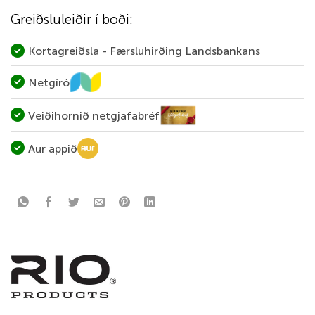
Greiðsluleiðir í boði:
Kortagreiðsla - Færsluhirðing Landsbankans
Netgíró
Veiðihornið netgjafabréf
Aur appið