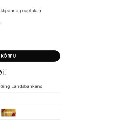
, klippur og upptakari.
.
ntity
 KÖRFU
ði:
irðing Landsbankans
f