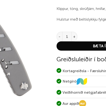
Klippur, töng, skrúfjárn, hnífar
Hulstur með beltislykkju fylgir
Schrade Callous Multi Tool qua
BÆTA Í
Greiðsluleiðir í bo
Kortagreiðsla - Færsluh
Netgíró
Veiðihornið netgjafabré
Aur appið