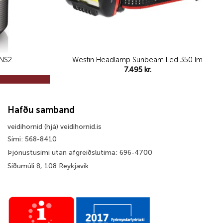
 NS2
Westin Headlamp Sunbeam Led 350 lm
7.495
kr.
Hafðu samband
veidihornid (hjá) veidihornid.is
Sími: 568-8410
Þjónustusími utan afgreiðslutíma: 696-4700
Síðumúli 8, 108 Reykjavík