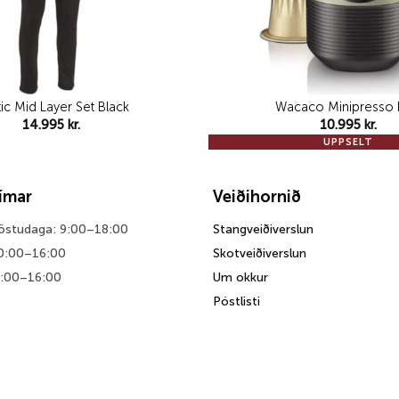
tic Mid Layer Set Black
Wacaco Minipresso
14.995
kr.
10.995
kr.
UPPSELT
tímar
Veiðihornið
föstudaga: 9:00–18:00
Stangveiðiverslun
0:00–16:00
Skotveiðiverslun
0:00–16:00
Um okkur
Póstlisti