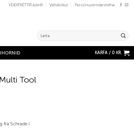
VEIÐIFRÉTTIR áskrift
Vafrakökur
Persónuverndarstefna
Search
for:
KARFA /
0
KR.
ÐIHORNIÐ
Multi Tool
 frá Schrade í