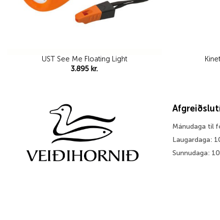
UST See Me Floating Light
Kine
3.895
kr.
Afgreiðslu
Mánudaga til 
Laugardaga: 1
Sunnudaga: 1