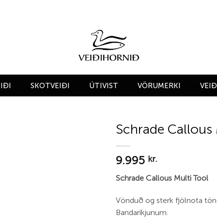
IÐI
SKOTVEIÐI
ÚTIVIST
VÖRUMERKI
VEI
Schrade Callous 
Add to
9.995
wishlist
kr.
Schrade Callous Multi Tool
Vönduð og sterk fjölnota töng
Bandaríkjunum.