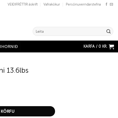
VEIÐIFRÉTTIR áskrift
Vafrakökur
Persónuverndarstefna
Search
for:
KARFA /
0
KR.
ÐIHORNIÐ
i 13.6lbs
tity
 KÖRFU