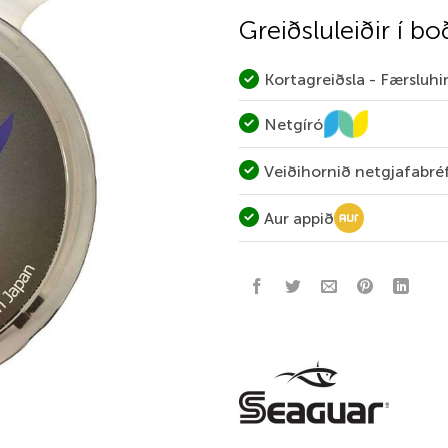
Greiðsluleiðir í bo
Kortagreiðsla - Færsluh
Netgíró
Veiðihornið netgjafabré
Aur appið