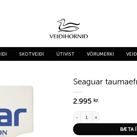
IÐI
SKOTVEIÐI
ÚTIVIST
VÖRUMERKI
VEI
Seaguar taumaefn
Add to
2.995
wishlist
kr.
Seaguar taumaefni 13.6lbs quan
BÆTA Í