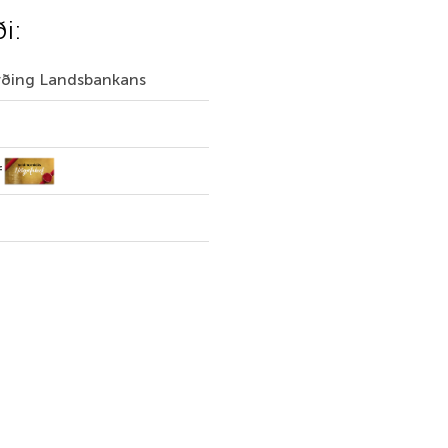
ði:
irðing Landsbankans
f