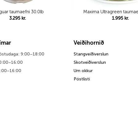
guar taumaefni 30.0lb
Maxima Ultragreen taumae
3.295
kr.
1.995
kr.
tímar
Veiðihornið
föstudaga: 9:00–18:00
Stangveiðiverslun
0:00–16:00
Skotveiðiverslun
0:00–16:00
Um okkur
Póstlisti