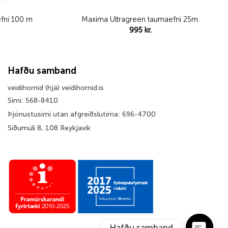
fni 100 m
Maxima Ultragreen taumaefni 25m.
995
kr.
Hafðu samband
veidihornid (hjá) veidihornid.is
Sími: 568-8410
Þjónustusími utan afgreiðslutíma: 696-4700
Síðumúli 8, 108 Reykjavík
Hafðu samband