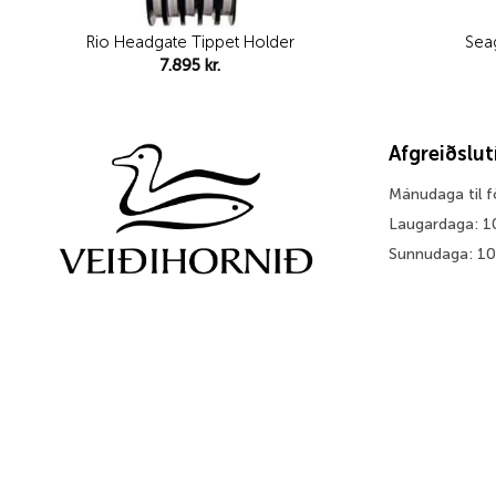
Rio Headgate Tippet Holder
Sea
7.895
kr.
Afgreiðslu
Mánudaga til 
Laugardaga: 1
Sunnudaga: 1