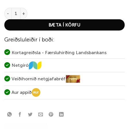
Shadow Light Yellow quantity
BÆTA Í KÖRFU
Greiðsluleiðir í boði:
Kortagreiðsla - Færsluhirðing Landsbankans
Netgíró
Veiðihornið netgjafabréf
Aur appið