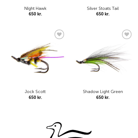
NIght Hawk
Silver Stoats Tail
650
kr.
650
kr.
Add to
Add to
wishlist
wishlist
Jock Scott
Shadow Light Green
650
kr.
650
kr.