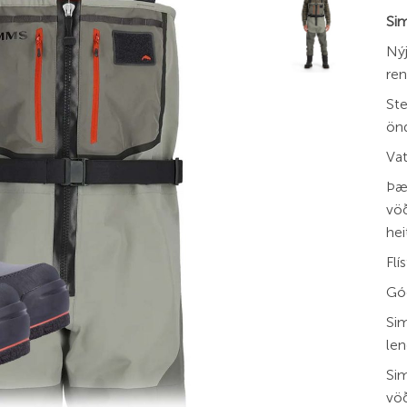
Si
Nýj
ren
Ste
önd
Vat
Þæg
vöð
he
Flí
Góð
Si
len
Si
vöð