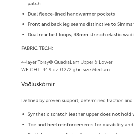
patch
Dual fleece-lined handwarmer pockets
Front and back leg seams distinctive to Simms
Dual rear belt loops; 38mm stretch elastic wadi
FABRIC TECH:
4-layer Toray® QuadraLam Upper & Lower
WEIGHT: 44.9 oz. (1272 g) in size Medium
Vöðluskórnir
Defined by proven support, determined traction and 
Synthetic scratch leather upper does not hold w
Toe and heel reinforcements for durability and