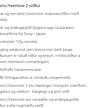
mms Freestone Z vöðlur
ar og enn betri Freestone öndunarvöðlur með
nilás.
rk og endingargóð fjögurra laga Quadralam
unarfilma frá Toray í Japan.
nsheldur TZip rennilás.
ileg axlabönd sem breyta má í belti þegar
lunum er rúllað niður og breytt í mittisvöðlur á
itum íslenskum sumardögum.
sfóðraðir handvermivasar.
ir fótlagasokkar úr vönduðu neoprenefni.
mms Freestone Z eru fáanlegar í mörgum stærðum,
gdum og víddum. Þægilegt og gott snið.
mms Freestone eru vandaðar og endingargóðar
lur á afar hagstæðu verði.