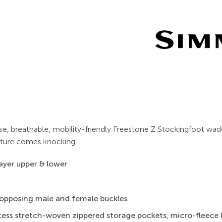
buse, breathable, mobility-friendly Freestone Z Stockingfoot w
nature comes knocking.
yer upper & lower
 opposing male and female buckles
ccess stretch-woven zippered storage pockets, micro-fleece