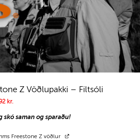
one Z Vöðlupakki – Filtsóli
al
Current
992
kr.
price
is:
g skó saman og sparaðu!
0 kr..
104.992 kr..
mms Freestone Z vöðlur