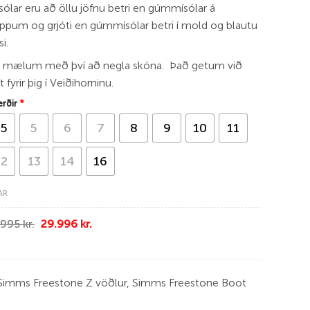
tsólar eru að öllu jöfnu betri en gúmmísólar á
ppum og grjóti en gúmmísólar betri í mold og blautu
si.
ð mælum með því að negla skóna. Það getum við
t fyrir þig í Veiðihorninu.
rðir
*
15
5
6
7
8
9
10
11
12
13
14
16
AR
Original
Current
.995
kr.
29.996
kr.
price
price
was:
is:
39.995 kr..
29.996 kr..
 Simms Freestone Z vöðlur, Simms Freestone Boot