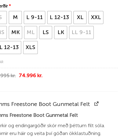
rðir
*
S
M
L 9-11
L 12-13
XL
XXL
MS
MK
ML
LS
LK
LL 9-11
L 12-13
XLS
AR
Original
Current
.995
kr.
74.996
kr.
price
price
was:
is:
99.995 kr..
74.996 kr..
mms Freestone Boot Gunmetal Felt
mms Freestone Boot Gunmetal Felt
rkir og endingargóðir skór með þéttum filt sóla.
rnir eru háir og veita því góðan ökklastuðning.