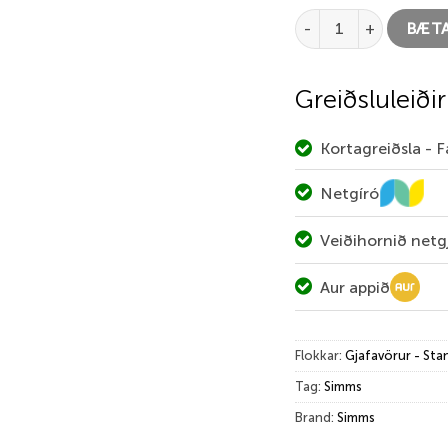
Simms Freestone Z Vöðl
BÆTA
Greiðsluleiðir
Kortagreiðsla - 
Netgíró
Veiðihornið netg
Aur appið
Flokkar:
Gjafavörur - Sta
Tag:
Simms
Brand:
Simms