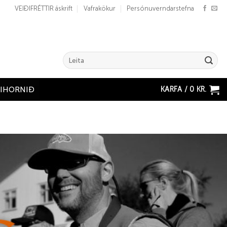
VEIÐIFRÉTTIR áskrift
Vafrakökur
Persónuverndarstefna
Search
for:
KARFA /
0
KR.
ÐIHORNIÐ