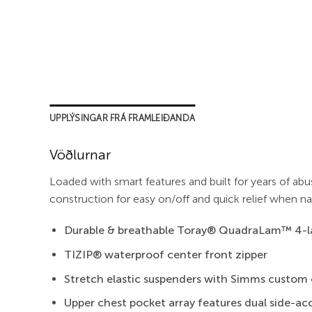
UPPLÝSINGAR FRÁ FRAMLEIÐANDA
Vöðlurnar
Loaded with smart features and built for years of a
construction for easy on/off and quick relief when 
Durable & breathable Toray® QuadraLam™ 4-la
TIZIP® waterproof center front zipper
Stretch elastic suspenders with Simms custom
Upper chest pocket array features dual side-a