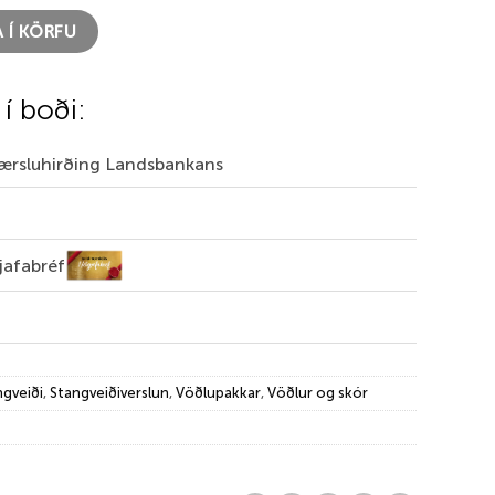
upakki – Filtsóli quantity
 Í KÖRFU
 í boði:
Færsluhirðing Landsbankans
jafabréf
ngveiði
,
Stangveiðiverslun
,
Vöðlupakkar
,
Vöðlur og skór