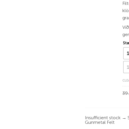
Fil
klö
gra
Vi
ger
Stæ
CLE
39
Insufficient stock →
Gunmetal Felt