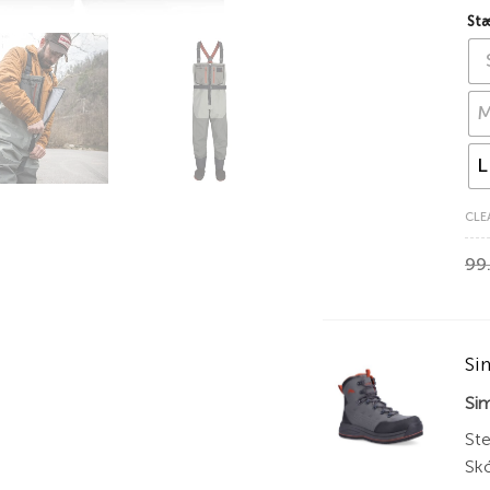
Stæ
L
CLE
99
Si
Si
Ste
Skó