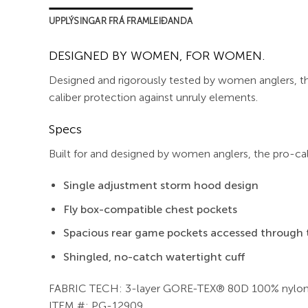
UPPLÝSINGAR FRÁ FRAMLEIÐANDA
DESIGNED BY WOMEN, FOR WOMEN.
Designed and rigorously tested by women anglers, the
caliber protection against unruly elements.
Specs
Built for and designed by women anglers, the pro-ca
Single adjustment storm hood design
Fly box-compatible chest pockets
Spacious rear game pockets accessed through
Shingled, no-catch watertight cuff
FABRIC TECH: 3-layer GORE-TEX® 80D 100% nylon
ITEM #: PG-12909