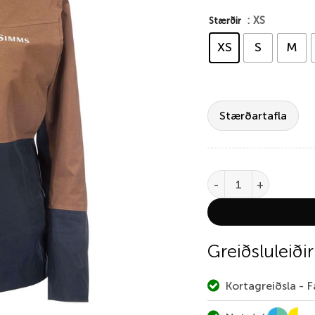
: XS
Stærðir
XS
S
M
Stærðartafla
Simms Women's G3 Gui
Greiðsluleiðir
Kortagreiðsla - 