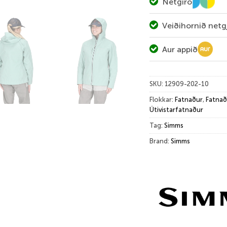
Netgíró
Veiðihornið netg
Aur appið
SKU:
12909-202-10
Flokkar:
Fatnaður
,
Fatnað
Útivistarfatnaður
Tag:
Simms
Brand:
Simms