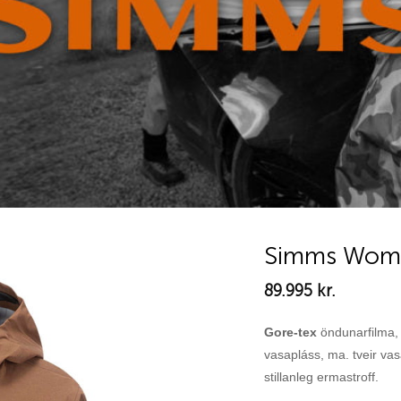
Simms Wome
89.995
kr.
Add to
wishlist
Gore-tex
öndunarfilma, a
vasapláss, ma. tveir va
stillanleg ermastroff.