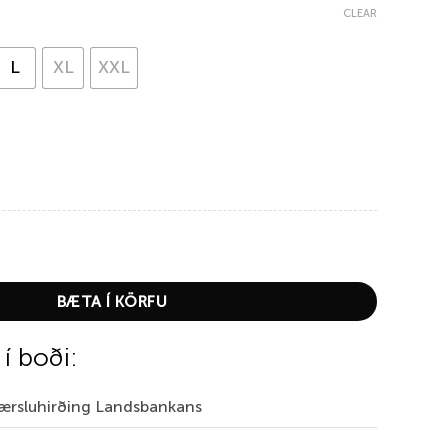
CLEAR
L
XL
XXL
de – Mocha quantity
BÆTA Í KÖRFU
 í boði:
Færsluhirðing Landsbankans