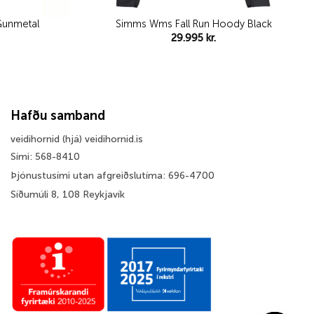
Gunmetal
Simms Wms Fall Run Hoody Black
29.995
kr.
Hafðu samband
veidihornid (hjá) veidihornid.is
Sími: 568-8410
Þjónustusími utan afgreiðslutíma: 696-4700
Síðumúli 8, 108 Reykjavík