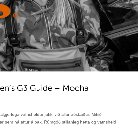
n’s G3 Guide – Mocha
lgjörlega vatnsheldur jakki við allar aðstæður. Mikið
sar sem ná aftur á bak. Rúmgóð stillanleg hetta og vatnsheld