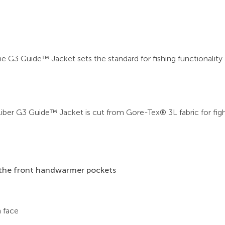
 G3 Guide™ Jacket sets the standard for fishing functionality 
liber G3 Guide™ Jacket is cut from Gore-Tex® 3L fabric for fi
 the front handwarmer pockets
 face