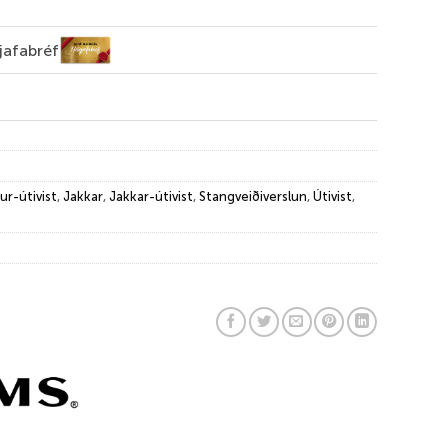
jafabréf
ur-útivist
,
Jakkar
,
Jakkar-útivist
,
Stangveiðiverslun
,
Útivist
,