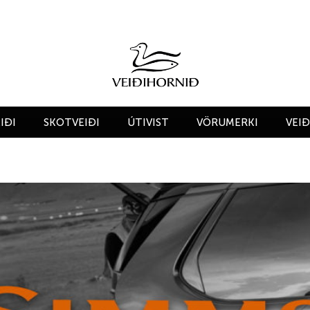
IÐI
SKOTVEIÐI
ÚTIVIST
VÖRUMERKI
VEI