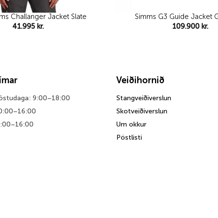
s Challanger Jacket Slate
Simms G3 Guide Jacket 
41.995
kr.
109.900
kr.
tímar
Veiðihornið
föstudaga: 9:00–18:00
Stangveiðiverslun
0:00–16:00
Skotveiðiverslun
0:00–16:00
Um okkur
Póstlisti