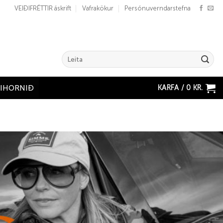
VEIÐIFRÉTTIR áskrift
Vafrakökur
Persónuverndarstefna
Search
for:
KARFA /
0
KR.
ÐIHORNIÐ