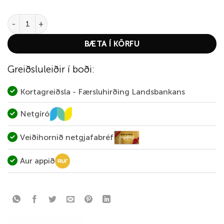
Skógá (Super Copper) quantity
BÆTA Í KÖRFU
Greiðsluleiðir í boði:
Kortagreiðsla - Færsluhirðing Landsbankans
Netgíró
Veiðihornið netgjafabréf
Aur appið