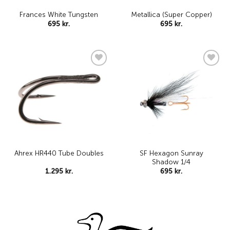
Frances White Tungsten
Metallica (Super Copper)
695
kr.
695
kr.
Add to
Add to
wishlist
wishlist
SF Hexagon Sunray
Ahrex HR440 Tube Doubles
Shadow 1/4
1.295
kr.
695
kr.