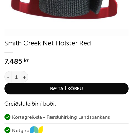
Smith Creek Net Holster Red
7.485
kr.
Smith Creek Net Holster Red quantity
BÆTA Í KÖRFU
Greiðsluleiðir í boði:
Kortagreiðsla - Færsluhirðing Landsbankans
Netgíró