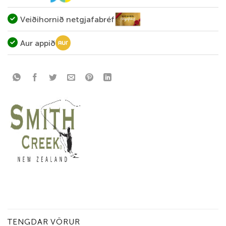
Veiðihornið netgjafabréf
Aur appið
TENGDAR VÖRUR