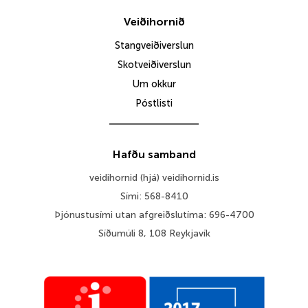
Veiðihornið
Stangveiðiverslun
Skotveiðiverslun
Um okkur
Póstlisti
Hafðu samband
veidihornid (hjá) veidihornid.is
Sími: 568-8410
Þjónustusími utan afgreiðslutíma: 696-4700
Síðumúli 8, 108 Reykjavík