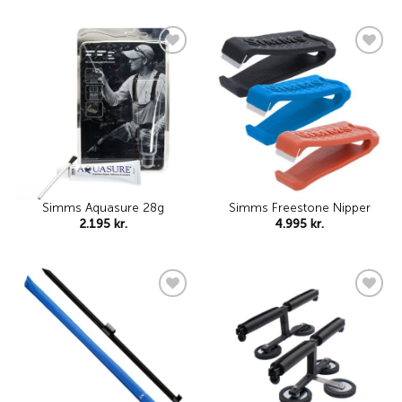
Add to
Add to
wishlist
wishlist
Simms Aquasure 28g
Simms Freestone Nipper
2.195
kr.
4.995
kr.
Add to
Add to
wishlist
wishlist