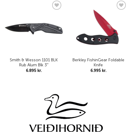
Add to
Add to
wishlist
wishlist
Smith & Wesson 1101 BLK
Berkley FishinGear Foldable
Rub Alum Blk 3″
Knife
6.895
kr.
6.995
kr.