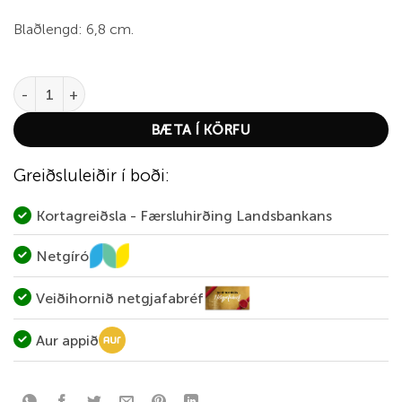
Blaðlengd: 6,8 cm.
Smith & Wesson 1100 Victory BB 2.75" quantity
BÆTA Í KÖRFU
Greiðsluleiðir í boði:
Kortagreiðsla - Færsluhirðing Landsbankans
Netgíró
Veiðihornið netgjafabréf
Aur appið