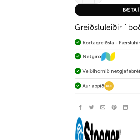
BÆTA Í
Greiðsluleiðir í bo
Kortagreiðsla - Færsluh
Netgíró
Veiðihornið netgjafabré
Aur appið