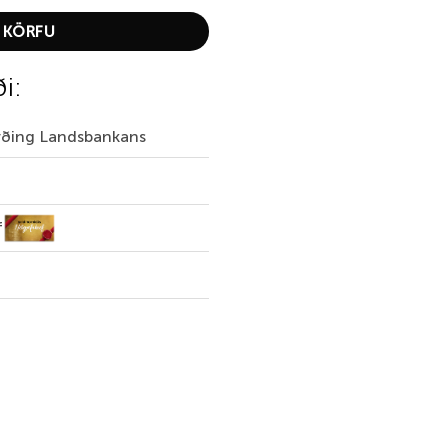
 KÖRFU
ði:
irðing Landsbankans
f