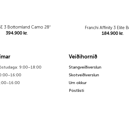
SBE 3 Bottomland Camo 28″
Franchi Affinity 3 Elite
394.900
kr.
184.900
kr.
tímar
Veiðihornið
föstudaga: 9:00–18:00
Stangveiðiverslun
0:00–16:00
Skotveiðiverslun
0:00–16:00
Um okkur
Póstlisti