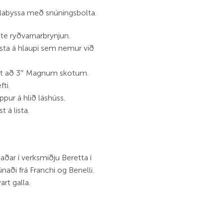
aglabyssa með snúningsbolta.
e ryðvarnarbrynjun.
ista á hlaupi sem nemur við
llt að 3″ Magnum skotum.
ti.
ppur á hlið láshúss.
 á lista.
ðar í verksmiðju Beretta í
únaði frá Franchi og Benelli.
art galla.
AX7 Cerakote quantity