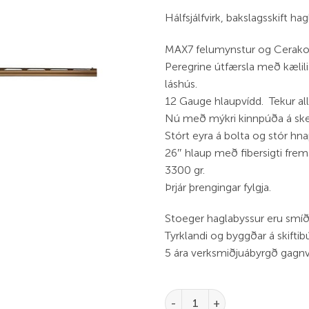
Hálfsjálfvirk, bakslagsskift h
MAX7 felumynstur og Cerakot
Peregrine útfærsla með kælil
láshús.
12 Gauge hlaupvídd. Tekur a
Nú með mýkri kinnpúða á skef
Stórt eyra á bolta og stór hna
26″ hlaup með fibersigti fremst
3300 gr.
Þrjár þrengingar fylgja.
Stoeger haglabyssur eru smíða
Tyrklandi og byggðar á skiftib
5 ára verksmiðjuábyrgð gagnv
Stoeger M3000 V2 Peregrine M