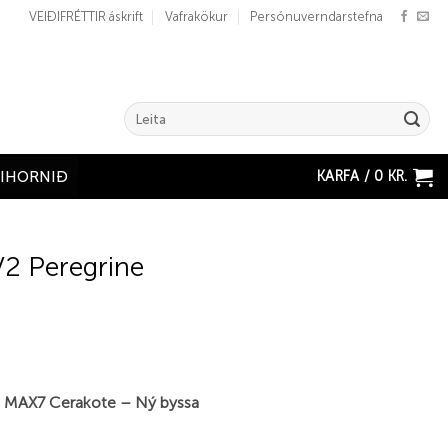
VEIÐIFRÉTTIR áskrift
Vafrakökur
Persónuverndarstefna
Search
for:
KARFA /
0
KR.
ÐIHORNIÐ
2 Peregrine
 MAX7 Cerakote – Ný byssa