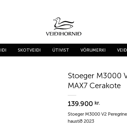
IÐI
SKOTVEIÐI
ÚTIVIST
VÖRUMERKI
VEI
Stoeger M3000 V
MAX7 Cerakote
Add to
wishlist
139.900
kr.
Stoeger M3000 V2 Peregrine
haustið 2023