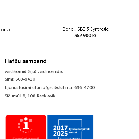
Benelli SBE 3 Synthetic
 Bronze
352.900
kr.
Hafðu samband
veidihornid (hjá) veidihornid.is
Sími: 568-8410
Þjónustusími utan afgreiðslutíma: 696-4700
Síðumúli 8, 108 Reykjavík