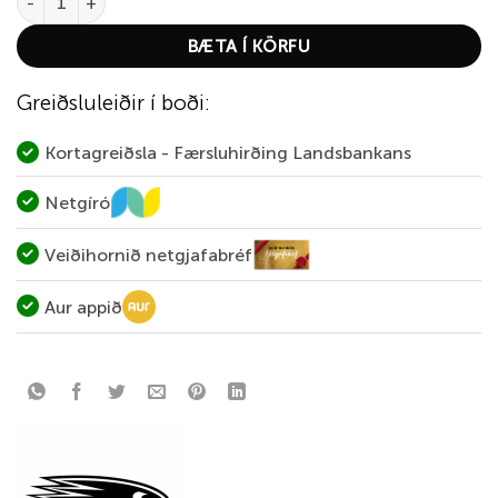
BÆTA Í KÖRFU
Greiðsluleiðir í boði:
Kortagreiðsla - Færsluhirðing Landsbankans
Netgíró
Veiðihornið netgjafabréf
Aur appið