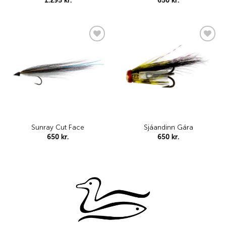
1.295
kr.
650
kr.
Add to
Add to
wishlist
wishlist
Sunray Cut Face
Sjáandinn Gára
650
kr.
650
kr.