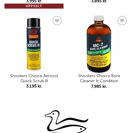
3.995
kr.
3.895
kr.
UPPSELT
Add to
Add to
wishlist
wishlist
Shooters Choice Aerosol
Shooters Choice Bore
Quick Scrub III
Cleaner & Condition
3.195
kr.
7.985
kr.