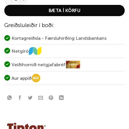
BÆTA Í KÖRFU
Greiðsluleiðir í boði:
Kortagreiðsla - Færsluhirðing Landsbankans
Netgíró
Veiðihornið netgjafabréf
Aur appið