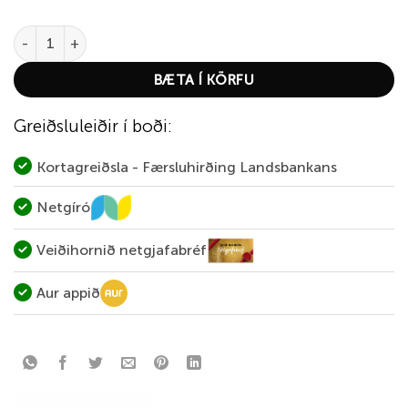
Tvíburinn quantity
BÆTA Í KÖRFU
Greiðsluleiðir í boði:
Kortagreiðsla - Færsluhirðing Landsbankans
Netgíró
Veiðihornið netgjafabréf
Aur appið