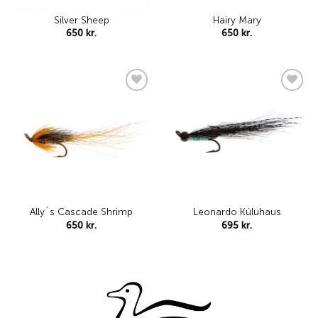
Silver Sheep
Hairy Mary
650
kr.
650
kr.
Add to
Add to
wishlist
wishlist
Ally´s Cascade Shrimp
Leonardo Kúluhaus
650
kr.
695
kr.