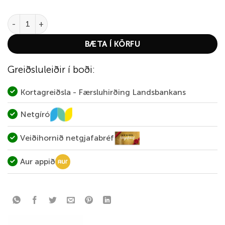
HKA Sunray - áltúpa quantity
BÆTA Í KÖRFU
Greiðsluleiðir í boði:
Kortagreiðsla - Færsluhirðing Landsbankans
Netgíró
Veiðihornið netgjafabréf
Aur appið