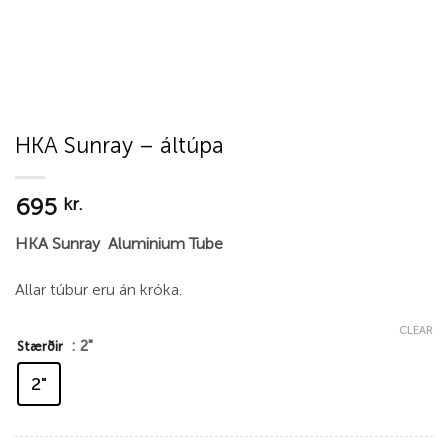
HKA Sunray – áltúpa
695
kr.
HKA Sunray Aluminium Tube
Allar túbur eru án króka.
CLEAR
: 2"
Stærðir
2"