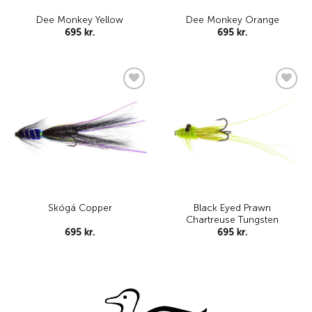
Dee Monkey Yellow
Dee Monkey Orange
695
kr.
695
kr.
Add to
Add to
wishlist
wishlist
Black Eyed Prawn
Skógá Copper
Chartreuse Tungsten
695
kr.
695
kr.