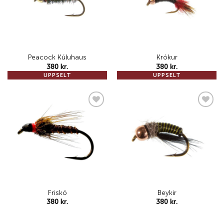
Peacock Kúluhaus
Krókur
380
kr.
380
kr.
UPPSELT
UPPSELT
Add to
Add to
wishlist
wishlist
Friskó
Beykir
380
kr.
380
kr.