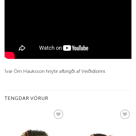
Ívar Örn Hauksson hnýtir afbrigði af Veiðidísinni.
TENGDAR VÖRUR
Add to
Add to
wishlist
wishlist