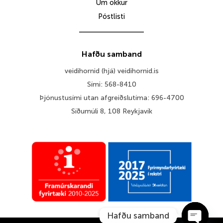
Um okkur
Póstlisti
Hafðu samband
veidihornid (hjá) veidihornid.is
Sími: 568-8410
Þjónustusími utan afgreiðslutíma: 696-4700
Síðumúli 8, 108 Reykjavík
Hafðu samband