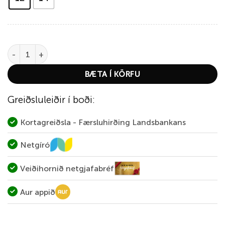
Veiðidís quantity
BÆTA Í KÖRFU
Greiðsluleiðir í boði:
Kortagreiðsla - Færsluhirðing Landsbankans
Netgíró
Veiðihornið netgjafabréf
Aur appið