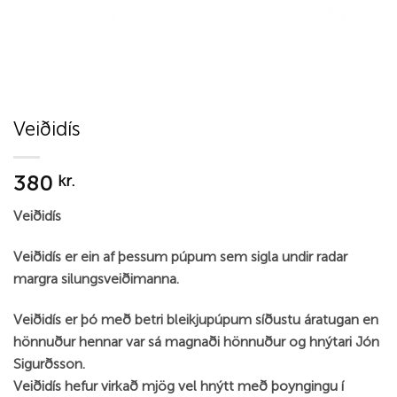
Veiðidís
380
kr.
Veiðidís
Veiðidís er ein af þessum púpum sem sigla undir radar
margra silungsveiðimanna.
Veiðidís er þó með betri bleikjupúpum síðustu áratugan en
hönnuður hennar var sá magnaði hönnuður og hnýtari Jón
Sigurðsson.
Veiðidís hefur virkað mjög vel hnýtt með þoyngingu í