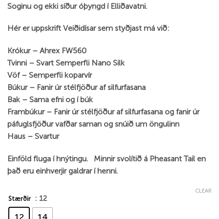
Soginu og ekki síður óþyngd í Elliðavatni.
Hér er uppskrift Veiðidísar sem styðjast má við:
Krókur – Ahrex FW560
Tvinni – Svart Semperfli Nano Silk
Vöf – Semperfli koparvír
Búkur – Fanir úr stélfjöður af silfurfasana
Bak – Sama efni og í búk
Frambúkur – Fanir úr stélfjöður af silfurfasana og fanir úr
páfuglsfjöður vafðar saman og snúið um öngulinn
Haus – Svartur
Einföld fluga í hnýtingu. Minnir svolítið á Pheasant Tail en
það eru einhverjir galdrar í henni.
CLEAR
: 12
Stærðir
12
14