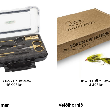
Add to
wishlist
r. Slick verkfærasett
Hnýtum sjálf – Rekt
16.995
kr.
4.495
kr.
tímar
Veiðihornið