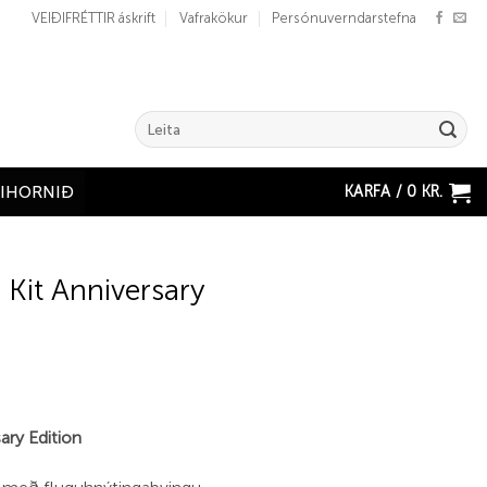
VEIÐIFRÉTTIR áskrift
Vafrakökur
Persónuverndarstefna
Search
for:
KARFA /
0
KR.
ÐIHORNIÐ
Kit Anniversary
ary Edition