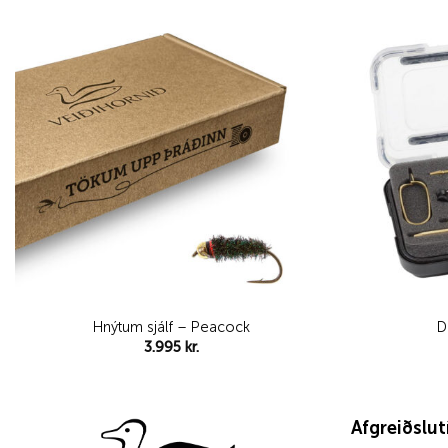
Add to
wishlist
Hnýtum sjálf – Peacock
D
3.995
kr.
Afgreiðslu