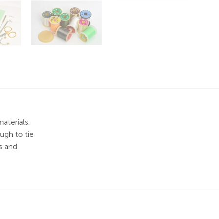
aterials.
ugh to tie
’s and