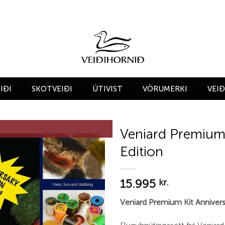
IÐI
SKOTVEIÐI
ÚTIVIST
VÖRUMERKI
VEI
Veniard Premium 
Edition
Add to
wishlist
15.995
kr.
Veniard Premium Kit Annivers