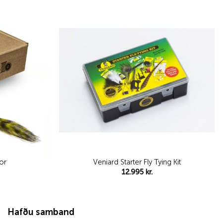
Add to
Add to
wishlist
wishlist
or
Veniard Starter Fly Tying Kit
12.995
kr.
Hafðu samband