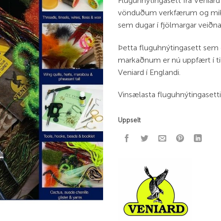
Fluguhnýtingasett frá Veniar
vönduðum verkfærum og miklu
sem dugar í fjölmargar veiðnar
Þetta fluguhnýtingasett sem e
markaðnum er nú uppfært í til
Veniard í Englandi.
Vinsælasta fluguhnýtingasetti
Uppselt