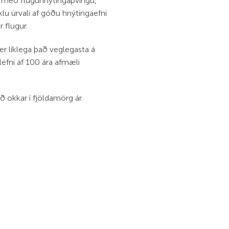
d með fluguhnýtingaþvingu,
 úrvali af góðu hnýtingaefni
 flugur.
r líklega það veglegasta á
efni af 100 ára afmæli
ð okkar í fjöldamörg ár.