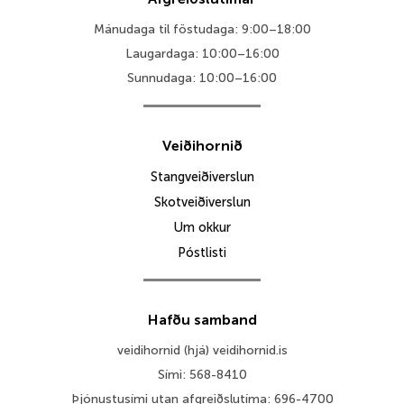
Mánudaga til föstudaga: 9:00–18:00
Laugardaga: 10:00–16:00
Sunnudaga: 10:00–16:00
Veiðihornið
Stangveiðiverslun
Skotveiðiverslun
Um okkur
Póstlisti
Hafðu samband
veidihornid (hjá) veidihornid.is
Sími: 568-8410
Þjónustusími utan afgreiðslutíma: 696-4700