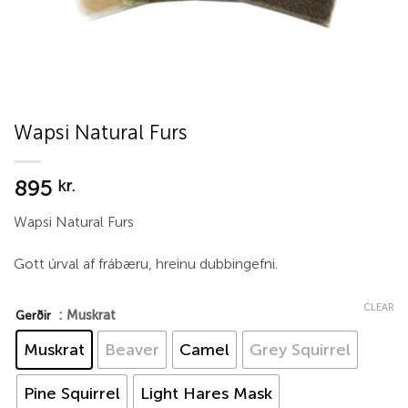
Wapsi Natural Furs
895
kr.
Wapsi Natural Furs
Gott úrval af frábæru, hreinu dubbingefni.
CLEAR
: Muskrat
Gerðir
Muskrat
Beaver
Camel
Grey Squirrel
Pine Squirrel
Light Hares Mask