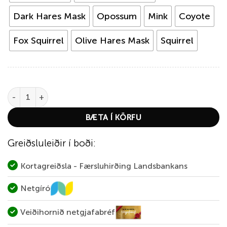
Dark Hares Mask
Opossum
Mink
Coyote
Fox Squirrel
Olive Hares Mask
Squirrel
Wapsi Natural Furs quantity
BÆTA Í KÖRFU
Greiðsluleiðir í boði:
Kortagreiðsla - Færsluhirðing Landsbankans
Netgíró
Veiðihornið netgjafabréf