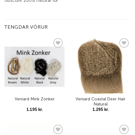
obscure 100% natural fur
TENGDAR VÖRUR
Add to
Add to
wishlist
wishlist
Veniard Coastal Deer Hair
Veniard Mink Zonker
Natural
1.195
kr.
1.295
kr.