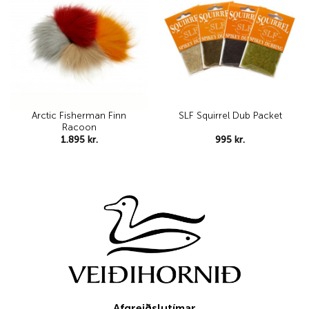
Add to
Add to
wishlist
wishlist
Arctic Fisherman Finn
SLF Squirrel Dub Packet
Racoon
1.895
kr.
995
kr.
Afgreiðslutímar