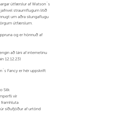
margar útfærslur af Watson´s
afnvel straumflugum litið
unnugt um aðra silungaflugu
 mörgum útfærslum.
uppruna og er hönnuð af
ngin að láni af internetinu
úin 12.12.23)
n´s Fancy er hér uppskrift
o Silk
perfli vír
í framhluta
úr síðufjöður af urtönd