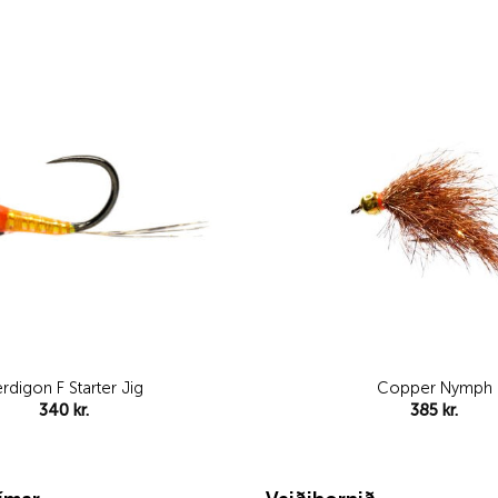
Add to
wishlist
rdigon F Starter Jig
Copper Nymph
340
kr.
385
kr.