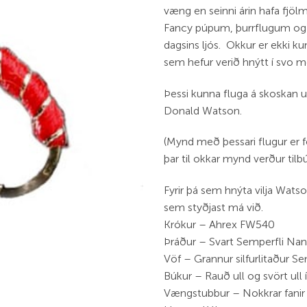
væng en seinni árin hafa fjöl
Fancy púpum, þurrflugum og j
dagsins ljós. Okkur er ekki k
sem hefur verið hnýtt í svo
Þessi kunna fluga á skoskan 
Donald Watson.
(Mynd með þessari flugur er fe
þar til okkar mynd verður tilb
Fyrir þá sem hnýta vilja Watso
sem styðjast má við.
Krókur – Ahrex FW540
Þráður – Svart Semperfli Nan
Vöf – Grannur silfurlitaður Sem
Búkur – Rauð ull og svört ull 
Vængstubbur – Nokkrar fanir 