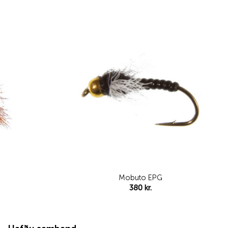
Add to
Add to
wishlist
wishlist
Mobuto EPG
380
kr.