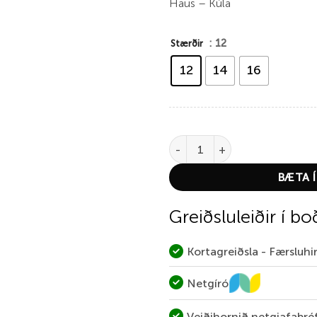
Haus – Kúla
: 12
Stærðir
12
14
16
BH Watsons Fancy quantity
BÆTA Í
Greiðsluleiðir í bo
Kortagreiðsla - Færsluh
Netgíró
Veiðihornið netgjafabré