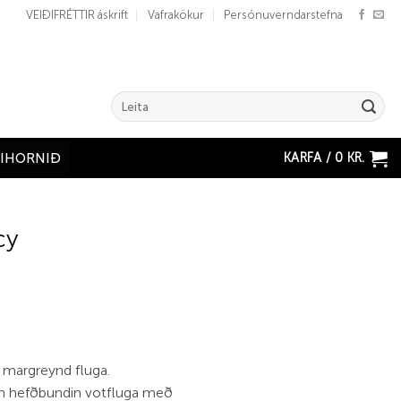
VEIÐIFRÉTTIR áskrift
Vafrakökur
Persónuverndarstefna
Search
for:
KARFA /
0
KR.
ÐIHORNIÐ
cy
 margreynd fluga.
m hefðbundin votfluga með