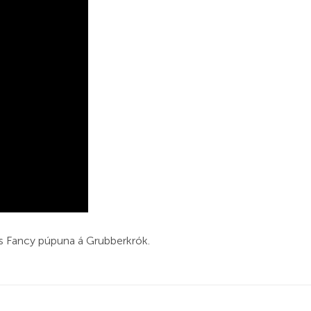
n´s Fancy púpuna á Grubberkrók.