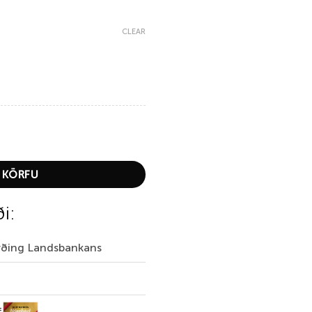
CLEAR
 KÖRFU
ði:
irðing Landsbankans
f