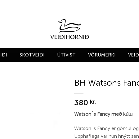
IÐI
SKOTVEIÐI
ÚTIVIST
VÖRUMERKI
VEI
BH Watsons Fan
Add to
380
wishlist
kr.
Watson´s Fancy með kúlu
Watson´s Fancy er gömul og
Upphaflega var hún hnýtt se