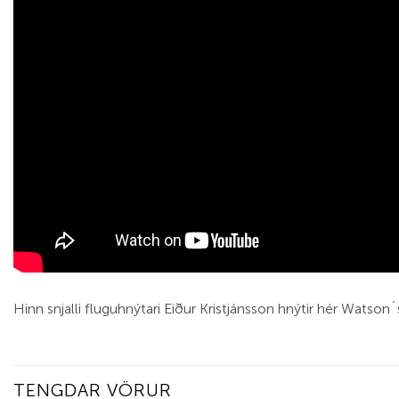
Hinn snjalli fluguhnýtari Eiður Kristjánsson hnýtir hér Watso
TENGDAR VÖRUR