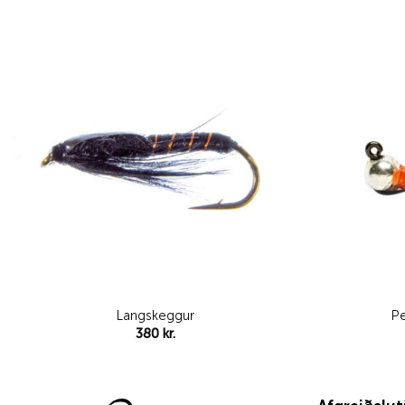
Add to
wishlist
Langskeggur
Pe
380
kr.