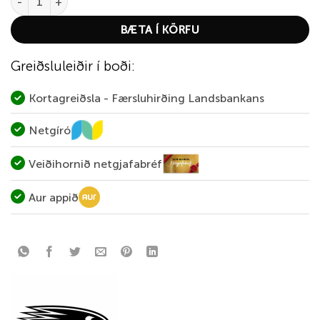
BÆTA Í KÖRFU
Greiðsluleiðir í boði:
Kortagreiðsla - Færsluhirðing Landsbankans
Netgíró
Veiðihornið netgjafabréf
Aur appið