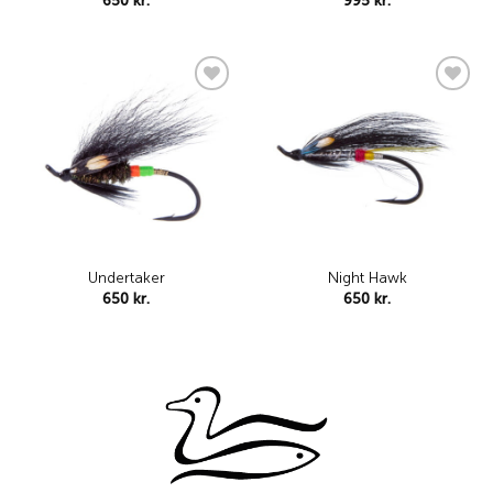
650
kr.
995
kr.
Add to
Add to
wishlist
wishlist
Undertaker
Night Hawk
650
kr.
650
kr.