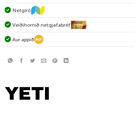
Netgíró
Veiðihornið netgjafabréf
Aur appið