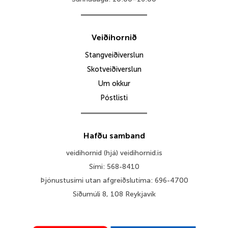
Veiðihornið
Stangveiðiverslun
Skotveiðiverslun
Um okkur
Póstlisti
Hafðu samband
veidihornid (hjá) veidihornid.is
Sími: 568-8410
Þjónustusími utan afgreiðslutíma: 696-4700
Síðumúli 8, 108 Reykjavík