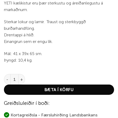
YETI kælikistur eru þær sterkustu og áreiðanlegustu á
markaðnum.
Sterkar lokur og lamir. Traust og sterkbyggð
burðarhandföng.
Drentappi á hlið.
Einangrun sem er engu lík.
Mál: 41 x 39x 65 sm.
Þyngd: 10,4 kg.
YETI Tundra 45 Ultra Marine Violet quantity
BÆTA Í KÖRFU
Greiðsluleiðir í boði:
Kortagreiðsla - Færsluhirðing Landsbankans