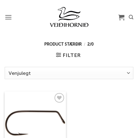
Skip
to
content
PRODUCT STÆRÐIR
/
2/0
FILTER
Add to
wishlist