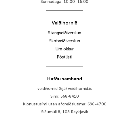
Sunnudaga: 10:00–16:00
Veiðihornið
Stangveiðiverslun
Skotveiðiverslun
Um okkur
Póstlisti
Hafðu samband
veidihornid (hjá) veidihornid.is
Sími: 568-8410
Þjónustusími utan afgreiðslutíma: 696-4700
Síðumúli 8, 108 Reykjavík