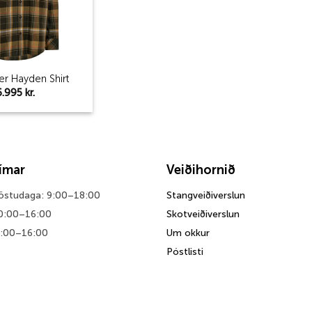
er Hayden Shirt
6.995
kr.
tímar
Veiðihornið
föstudaga: 9:00–18:00
Stangveiðiverslun
0:00–16:00
Skotveiðiverslun
0:00–16:00
Um okkur
Póstlisti