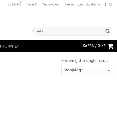
VEIÐIFRÉTTIR áskrift
Vafrakökur
Persónuverndarstefna
Search
for:
KARFA /
0
KR.
ÐIHORNIÐ
Showing the single result