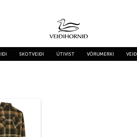
IÐI
SKOTVEIÐI
ÚTIVIST
VÖRUMERKI
VEI
Add to
wishlist