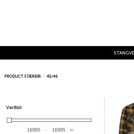
Skip
to
content
STANGVE
PRODUCT STÆRÐIR
/
45/46
Verðbil
-
kr.
Minimum Price
Maximum Price