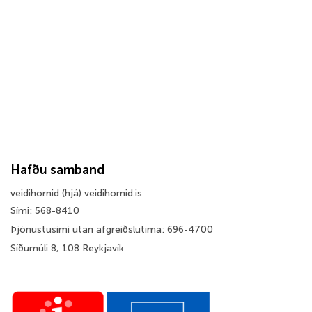
Hafðu samband
veidihornid (hjá) veidihornid.is
Sími: 568-8410
Þjónustusími utan afgreiðslutíma: 696-4700
Síðumúli 8, 108 Reykjavík