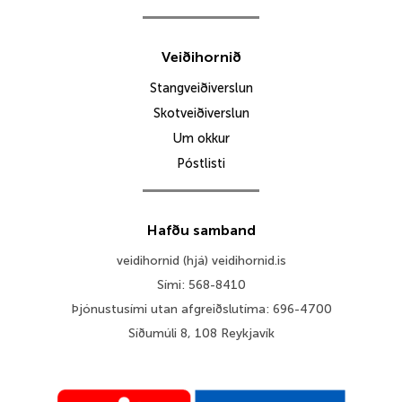
Veiðihornið
Stangveiðiverslun
Skotveiðiverslun
Um okkur
Póstlisti
Hafðu samband
veidihornid (hjá) veidihornid.is
Sími: 568-8410
Þjónustusími utan afgreiðslutíma: 696-4700
Síðumúli 8, 108 Reykjavík