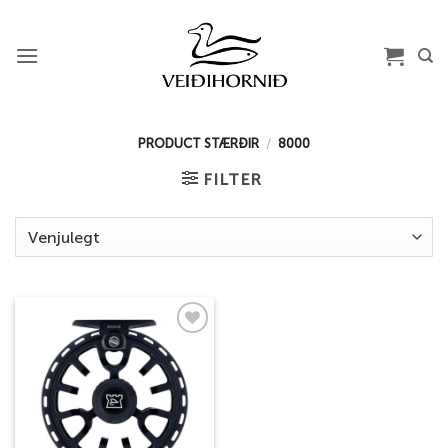
Skip
to
content
PRODUCT STÆRÐIR
/
8000
FILTER
Add to
wishlist