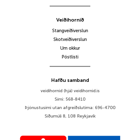
Veiðihornið
Stangveiðiverslun
Skotveiðiverslun
Um okkur
Póstlisti
Hafðu samband
veidihornid (hjá) veidihornid.is
Sími: 568-8410
Þjónustusími utan afgreiðslutíma: 696-4700
Síðumúli 8, 108 Reykjavík