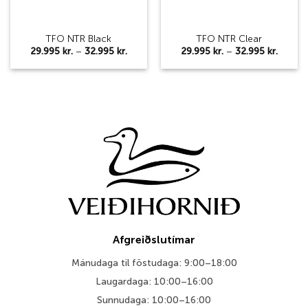
TFO NTR Black
TFO NTR Clear
Price
Price
29.995
kr.
–
32.995
kr.
29.995
kr.
–
32.995
kr.
range:
range:
29.995 kr.
29.995 
through
throug
32.995 kr.
32.995 
Afgreiðslutímar
Mánudaga til föstudaga: 9:00–18:00
Laugardaga: 10:00–16:00
Sunnudaga: 10:00–16:00