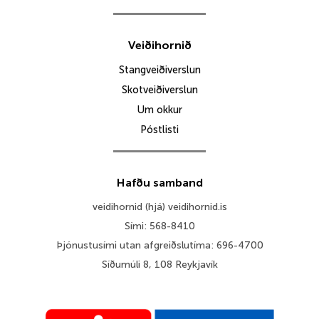
Veiðihornið
Stangveiðiverslun
Skotveiðiverslun
Um okkur
Póstlisti
Hafðu samband
veidihornid (hjá) veidihornid.is
Sími: 568-8410
Þjónustusími utan afgreiðslutíma: 696-4700
Síðumúli 8, 108 Reykjavík