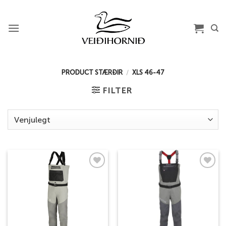
Skip
to
content
PRODUCT STÆRÐIR
/
XLS 46-47
FILTER
Add to
Add to
wishlist
wishlist