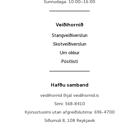
Sunnudaga: 10:00–16:00
Veiðihornið
Stangveiðiverslun
Skotveiðiverslun
Um okkur
Póstlisti
Hafðu samband
veidihornid (hjá) veidihornid.is
Sími: 568-8410
Þjónustusími utan afgreiðslutíma: 696-4700
Síðumúli 8, 108 Reykjavík