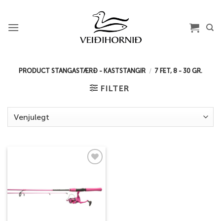
Skip
to
content
PRODUCT STANGASTÆRÐ - KASTSTANGIR
/
7 FET, 8 - 30 GR.
FILTER
Add to
wishlist