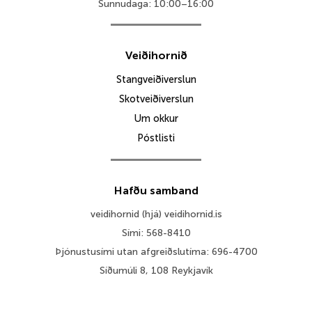
Sunnudaga: 10:00–16:00
Veiðihornið
Stangveiðiverslun
Skotveiðiverslun
Um okkur
Póstlisti
Hafðu samband
veidihornid (hjá) veidihornid.is
Sími: 568-8410
Þjónustusími utan afgreiðslutíma: 696-4700
Síðumúli 8, 108 Reykjavík