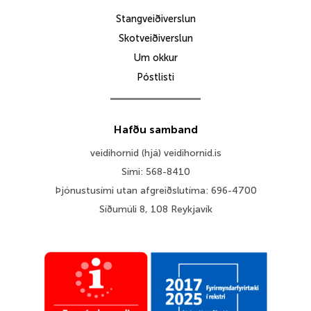
Stangveiðiverslun
Skotveiðiverslun
Um okkur
Póstlisti
Hafðu samband
veidihornid (hjá) veidihornid.is
Sími: 568-8410
Þjónustusími utan afgreiðslutíma: 696-4700
Síðumúli 8, 108 Reykjavík