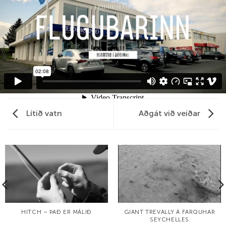
Lítið vatn
Aðgát við veiðar
HITCH – ÞAÐ ER MÁLIÐ
GIANT TREVALLY Á FARQUHAR
SEYCHELLES