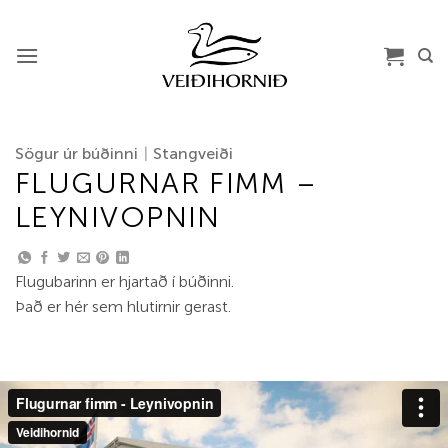
Skip
to
content
Sögur úr búðinni
|
Stangveiði
FLUGURNAR FIMM –
LEYNIVOPNIN
Flugubarinn er hjartað í búðinni.
Það er hér sem hlutirnir gerast.