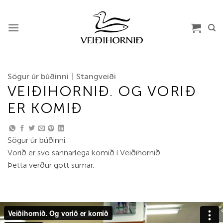
Skip
to
content
Sögur úr búðinni
|
Stangveiði
VEIÐIHORNIÐ. OG VORIÐ
ER KOMIÐ
Sögur úr búðinni.
Vorið er svo sannarlega komið í Veiðihornið.
Þetta verður gott sumar.