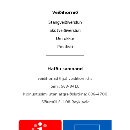
Veiðihornið
Stangveiðiverslun
Skotveiðiverslun
Um okkur
Póstlisti
Hafðu samband
veidihornid (hjá) veidihornid.is
Sími: 568-8410
Þjónustusími utan afgreiðslutíma: 696-4700
Síðumúli 8, 108 Reykjavík