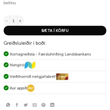
beltinu.
Abu Fishing Knife 4 inch quantity
BÆTA Í KÖRFU
Greiðsluleiðir í boði:
Kortagreiðsla - Færsluhirðing Landsbankans
Netgíró
Veiðihornið netgjafabréf
Aur appið