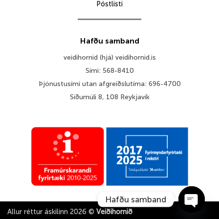
Póstlisti
Hafðu samband
veidihornid (hjá) veidihornid.is
Sími: 568-8410
Þjónustusími utan afgreiðslutíma: 696-4700
Síðumúli 8, 108 Reykjavík
Hafðu samband
Allur réttur áskilinn 2026 ©
Veiðihornið