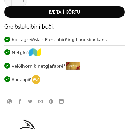
BÆTA Í KÖRFU
Greiðsluleiðir í boði:
Kortagreiðsla - Færsluhirðing Landsbankans
Netgíró
Veiðihornið netgjafabréf
Aur appið