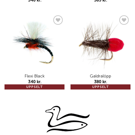
340
kr.
385
kr.
Add to
Add to
wishlist
wishlist
Flexi Black
Galdralöpp
340
kr.
380
kr.
UPPSELT
UPPSELT