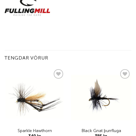
TENGDAR VÖRUR
Add to
Add to
wishlist
wishlist
Sparkle Hawthorn
Black Gnat þurrfluga