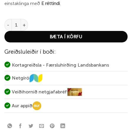
einstaklinga með
E réttindi
.
Barnes 6.5mm - 120gr. Match BT quantity
BÆTA Í KÖRFU
Greiðsluleiðir í boði:
Kortagreiðsla - Færsluhirðing Landsbankans
Netgíró
Veiðihornið netgjafabréf
Aur appið