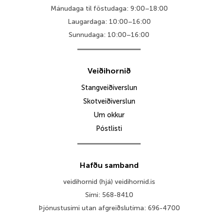
Mánudaga til föstudaga: 9:00–18:00
Laugardaga: 10:00–16:00
Sunnudaga: 10:00–16:00
Veiðihornið
Stangveiðiverslun
Skotveiðiverslun
Um okkur
Póstlisti
Hafðu samband
veidihornid (hjá) veidihornid.is
Sími: 568-8410
Þjónustusími utan afgreiðslutíma: 696-4700