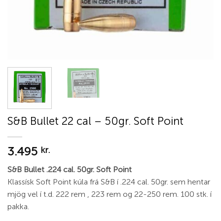
S&B Bullet 22 cal – 50gr. Soft Point
3.495
kr.
S&B Bullet .224 cal. 50gr. Soft Point
Klassísk Soft Point kúla frá S&B í .224 cal. 50gr. sem hentar
mjög vel í t.d. 222 rem , 223 rem og 22-250 rem. 100 stk. í
pakka.