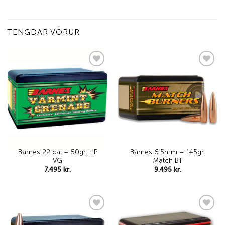
TENGDAR VÖRUR
Add to
Add to
wishlist
wishlist
Barnes 22 cal – 50gr. HP
Barnes 6.5mm – 145gr.
VG
Match BT
7.495
kr.
9.495
kr.
Add to
Add to
wishlist
wishlist