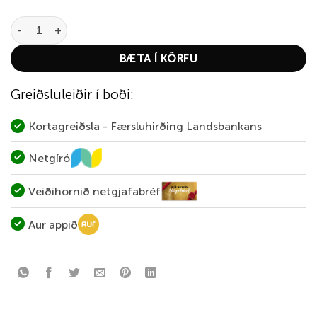
S&B Bullet 22 cal - 50gr. Soft Point quantity
BÆTA Í KÖRFU
Greiðsluleiðir í boði:
Kortagreiðsla - Færsluhirðing Landsbankans
Netgíró
Veiðihornið netgjafabréf
Aur appið