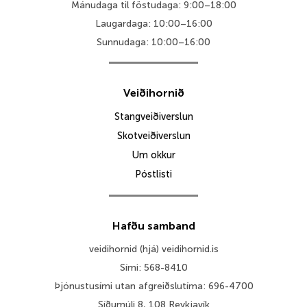
Mánudaga til föstudaga: 9:00–18:00
Laugardaga: 10:00–16:00
Sunnudaga: 10:00–16:00
Veiðihornið
Stangveiðiverslun
Skotveiðiverslun
Um okkur
Póstlisti
Hafðu samband
veidihornid (hjá) veidihornid.is
Sími: 568-8410
Þjónustusími utan afgreiðslutíma: 696-4700
Síðumúli 8, 108 Reykjavík