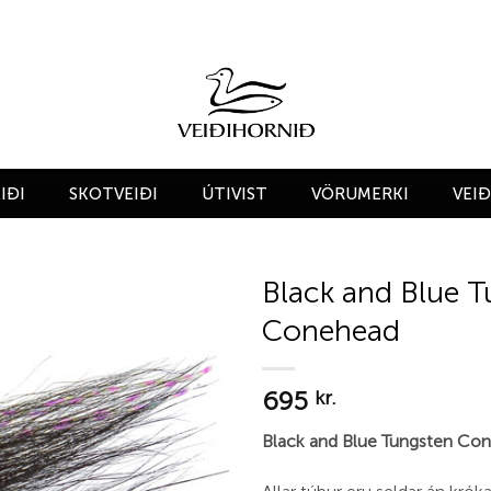
IÐI
SKOTVEIÐI
ÚTIVIST
VÖRUMERKI
VEI
Black and Blue T
Conehead
Add to
wishlist
695
kr.
Black and Blue Tungsten Co