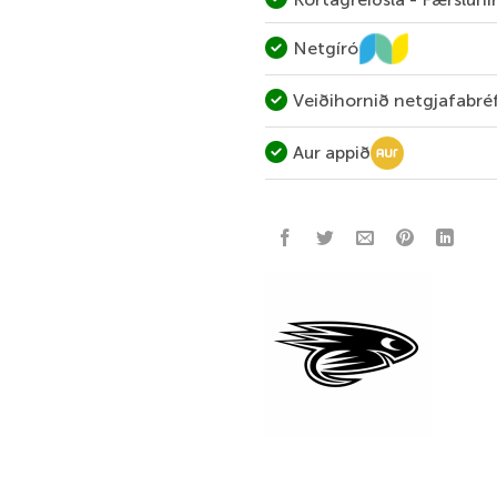
Netgíró
Veiðihornið netgjafabré
Aur appið