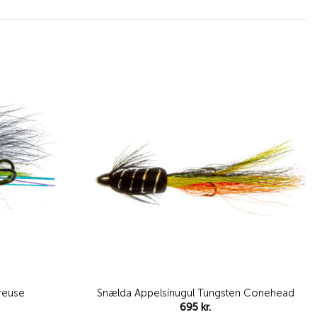
Add to
Add to
wishlist
wishlist
treuse
Snælda Appelsínugul Tungsten Conehead
695
kr.