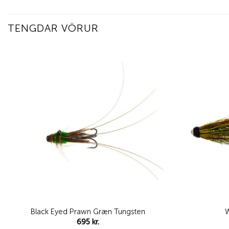
TENGDAR VÖRUR
Add to
wishlist
Black Eyed Prawn Græn Tungsten
W
695
kr.