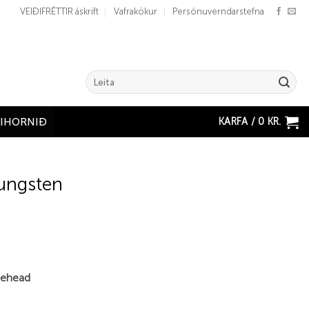
VEIÐIFRÉTTIR áskrift
Vafrakökur
Persónuverndarstefna
Search
for:
KARFA /
0
KR.
ÐIHORNIÐ
ungsten
nehead