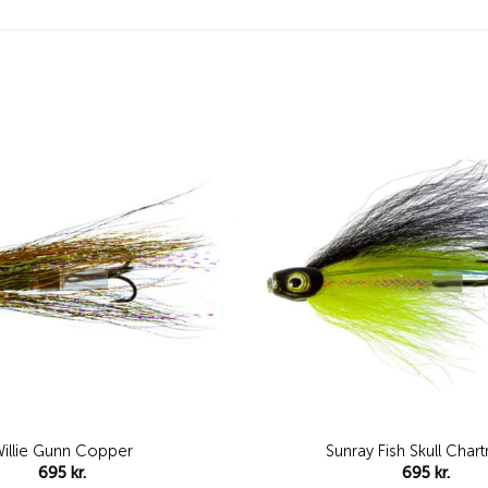
Add to
wishlist
illie Gunn Copper
Sunray Fish Skull Char
695
kr.
695
kr.