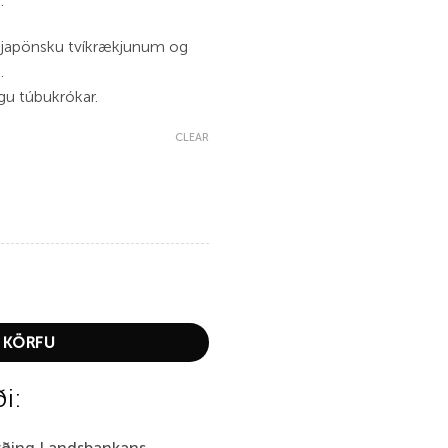
.
japönsku tvíkrækjunum og
a.
gu túbukrókar.
CLEAR
ead quantity
 KÖRFU
ði:
irðing Landsbankans