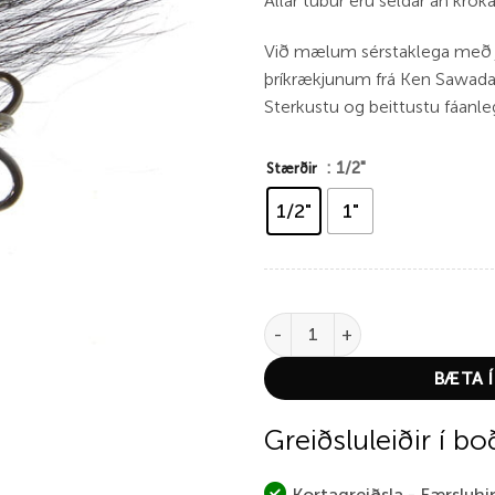
Allar túbur eru seldar án króka
Við mælum sérstaklega með 
þríkrækjunum frá Ken Sawad
Sterkustu og beittustu fáanle
: 1/2"
Stærðir
1/2"
1"
Black and Blue Tungsten Coneh
BÆTA Í
Greiðsluleiðir í bo
Kortagreiðsla - Færsluh