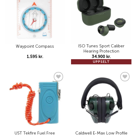
wishlist
wishlist
ISO Tunes Sport Caliber
Waypoint Compass
Hearing Protection
1.595
kr.
34.900
kr.
UPPSELT
Add to
Add to
wishlist
wishlist
UST Tekfire Fuel Free
Caldwell E-Max Low Profile