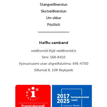
Stangveiðiverslun
Skotveiðiverslun
Um okkur
Póstlisti
Hafðu samband
veidihornid (hjá) veidihornid.is
Sími: 568-8410
Þjónustusími utan afgreiðslutíma: 696-4700
Síðumúli 8, 108 Reykjavík