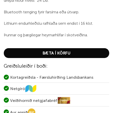
drepa niður hvelli. 24 Db.
Bluetooth tenging fyrir farsíma eða útvarp.
Lithium endurhleðslu rafhlaða sem endist í 16 klst.
Þunnar og þægilegar heyrnarhlífar í skotveiðina.
BÆTA Í KÖRFU
Greiðsluleiðir í boði:
Kortagreiðsla - Færsluhirðing Landsbankans
Netgíró
Veiðihornið netgjafabréf
Aur appið