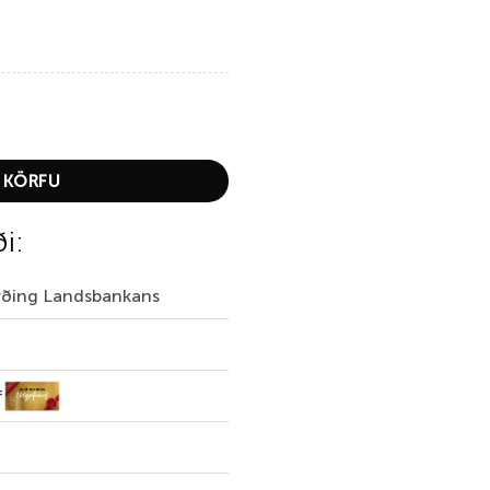
 KÖRFU
ði:
irðing Landsbankans
f