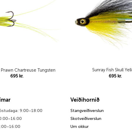
Sunray Fish Skull Ye
 Prawn Chartreuse Tungsten
695
kr.
695
kr.
tímar
Veiðihornið
föstudaga: 9:00–18:00
Stangveiðiverslun
0:00–16:00
Skotveiðiverslun
0:00–16:00
Um okkur