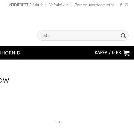
VEIÐIFRÉTTIR áskrift
Vafrakökur
Persónuverndarstefna
Search
for:
KARFA /
0
KR.
ÐIHORNIÐ
low
CLEAR