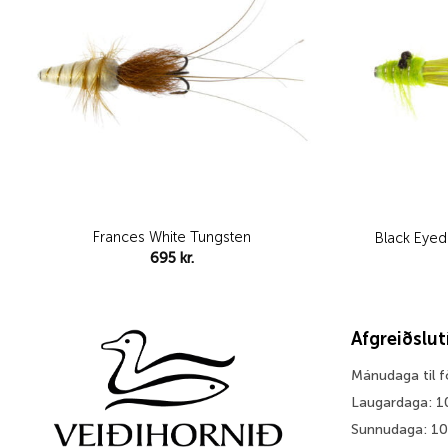
Frances White Tungsten
Black Eyed
695
kr.
Afgreiðslu
Mánudaga til 
Laugardaga: 1
Sunnudaga: 1