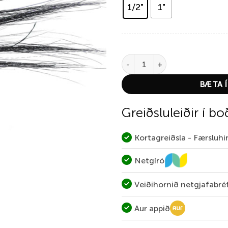
1/2"
1"
Dee Monkey Yellow quantity
BÆTA Í
Greiðsluleiðir í bo
Kortagreiðsla - Færsluh
Netgíró
Veiðihornið netgjafabré
Aur appið