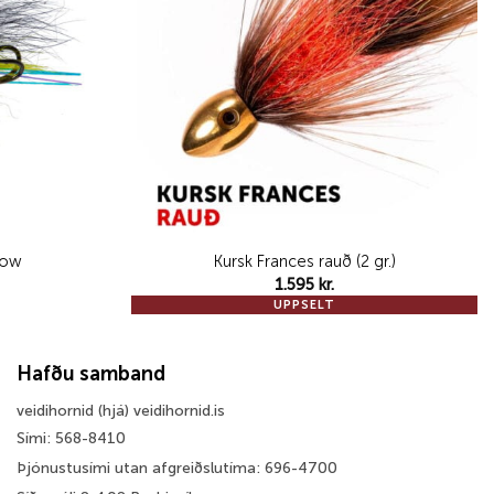
llow
Kursk Frances rauð (2 gr.)
1.595
kr.
UPPSELT
Hafðu samband
veidihornid (hjá) veidihornid.is
Sími: 568-8410
Þjónustusími utan afgreiðslutíma: 696-4700