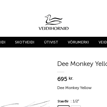
IÐI
SKOTVEIÐI
ÚTIVIST
VÖRUMERKI
VEI
Dee Monkey Yel
Add to
695
wishlist
kr.
Dee Monkey Yellow
: 1/2"
Stærðir