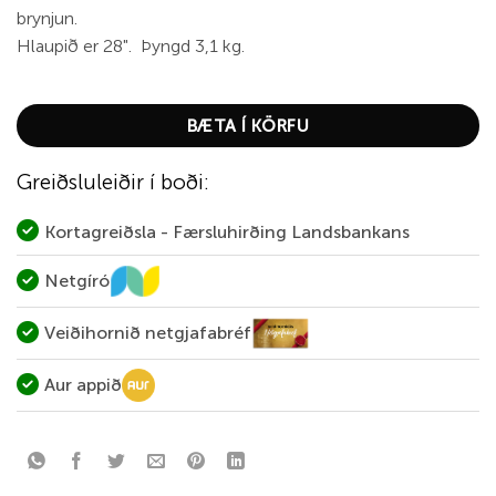
brynjun.
Hlaupið er 28". Þyngd 3,1 kg.
BÆTA Í KÖRFU
Greiðsluleiðir í boði:
Kortagreiðsla - Færsluhirðing Landsbankans
Netgíró
Veiðihornið netgjafabréf
Aur appið