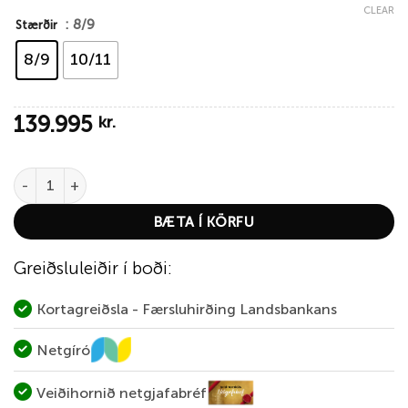
CLEAR
: 8/9
Stærðir
8/9
10/11
139.995
kr.
Hardy Cascapedia Fly Reel quantity
BÆTA Í KÖRFU
Greiðsluleiðir í boði:
Kortagreiðsla - Færsluhirðing Landsbankans
Netgíró
Veiðihornið netgjafabréf