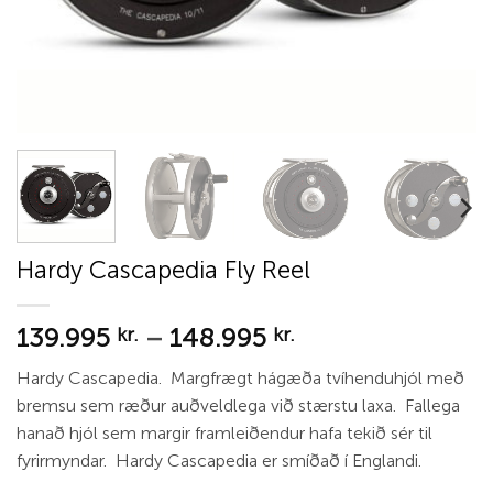
Hardy Cascapedia Fly Reel
Price
139.995
–
148.995
kr.
kr.
range:
Hardy Cascapedia. Margfrægt hágæða tvíhenduhjól með
139.995 kr.
bremsu sem ræður auðveldlega við stærstu laxa. Fallega
through
hanað hjól sem margir framleiðendur hafa tekið sér til
148.995 kr.
fyrirmyndar. Hardy Cascapedia er smíðað í Englandi.