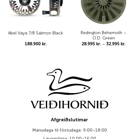
Redington Behemoth –
Abel Vaya 7/8 Salmon Black
O.D. Green
Price
188.900
kr.
28.995
kr.
–
32.995
kr.
range:
28.995 
throug
32.995 
Afgreiðslutímar
Mánudaga til föstudaga: 9:00–18:00
Laugardaga: 10:00–16:00