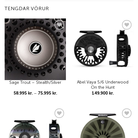
TENGDAR VÖRUR
Add to
Add to
wishlist
wishlist
Abel Vaya 5/6 Underwood
Sage Trout – Stealth/Silver
On the Hunt
Price
58.995
kr.
–
75.995
kr.
149.900
kr.
range:
58.995 kr.
through
75.995 kr.
Add to
Add to
wishlist
wishlist