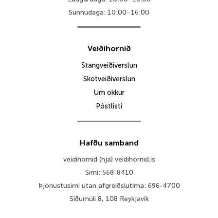
Sunnudaga: 10:00–16:00
Veiðihornið
Stangveiðiverslun
Skotveiðiverslun
Um okkur
Póstlisti
Hafðu samband
veidihornid (hjá) veidihornid.is
Sími: 568-8410
Þjónustusími utan afgreiðslutíma: 696-4700
Síðumúli 8, 108 Reykjavík