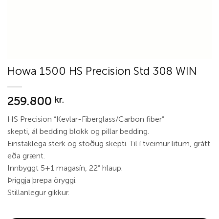
Howa 1500 HS Precision Std 308 WIN
259.800
kr.
HS Precision “Kevlar-Fiberglass/Carbon fiber”
skepti, ál bedding blokk og pillar bedding.
Einstaklega sterk og stöðug skepti. Til í tveimur litum, grátt
eða grænt.
Innbyggt 5+1 magasín, 22” hlaup.
Þriggja þrepa öryggi.
Stillanlegur gikkur.