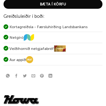
BÆTA Í KÖRFU
Greiðsluleiðir í boði:
Kortagreiðsla - Færsluhirðing Landsbankans
Netgíró
Veiðihornið netgjafabréf
Aur appið