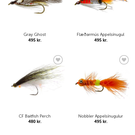
Gray Ghost
Flæðarmús Appelsínugul
495
kr.
495
kr.
Add to
Add to
wishlist
wishlist
CF Baitfish Perch
Nobbler Appelsínugulur
480
kr.
495
kr.