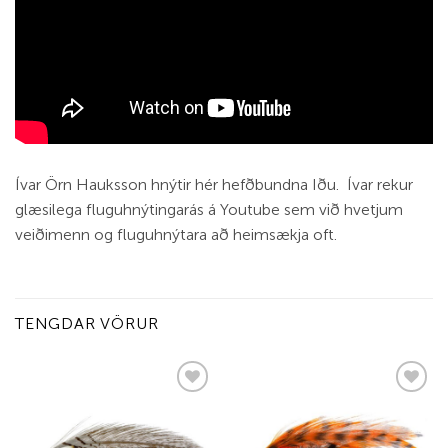
Ívar Örn Hauksson hnýtir hér hefðbundna Iðu. Ívar rekur
glæsilega fluguhnýtingarás á Youtube sem við hvetjum
veiðimenn og fluguhnýtara að heimsækja oft.
TENGDAR VÖRUR
Add to
Add to
wishlist
wishlist