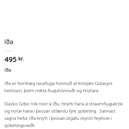
Iða
495
kr.
Iða
Iða er fornfræg laxafluga hönnuð af Kristjáni Gíslasyni
heitnum, þeim mikla fluguhönnuði og hnýtara.
Slavko Grbic tók tvist á Iðu, hnýtti hana á straumflugukrók
og notar hana í þessari útfærslu fyrir sjóbirting. Sannast
sagna hefur Iða hnýtt í þessari útgáfu reynst feykivel í
sjóbirtingsveiði.