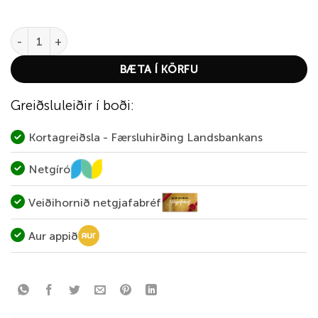
Iða quantity
BÆTA Í KÖRFU
Greiðsluleiðir í boði:
Kortagreiðsla - Færsluhirðing Landsbankans
Netgíró
Veiðihornið netgjafabréf
Aur appið