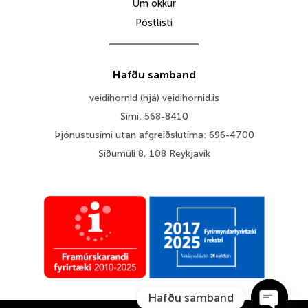
Um okkur
Póstlisti
Hafðu samband
veidihornid (hjá) veidihornid.is
Sími: 568-8410
Þjónustusími utan afgreiðslutíma: 696-4700
Síðumúli 8, 108 Reykjavík
Hafðu samband