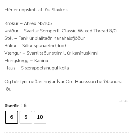
Hér er uppskrift af Iðu Slavkos
Krókur – Ahrex NS105
Þráður – Svartur Semperfli Classic Waxed Thread 8/0
Stél – Fanir úr blálitaðri hanahálsfjöður
Búkur – Silfur spunaefni (dub)
Vængur – Svartlitaður strimill úr kanínuskinni.
Hringskegg – Kanína
Haus – Skærappelsínugul keila
Og hér fyrir neðan hnýtir Ívar Örn Hauksson hefðbundna
Iðu
CLEAR
: 6
Stærðir
6
8
10