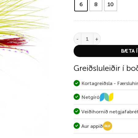
6
8
10
Vaskagóstari Gulur quantity
BÆTA Í
Greiðsluleiðir í bo
Kortagreiðsla - Færsluh
Netgíró
Veiðihornið netgjafabré
Aur appið