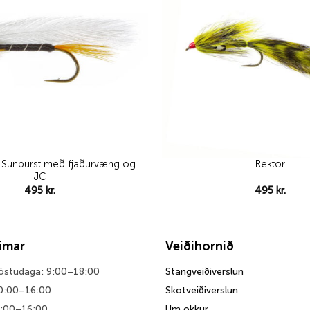
 Sunburst með fjaðurvæng og
Rektor
JC
495
kr.
495
kr.
tímar
Veiðihornið
föstudaga: 9:00–18:00
Stangveiðiverslun
0:00–16:00
Skotveiðiverslun
0:00–16:00
Um okkur