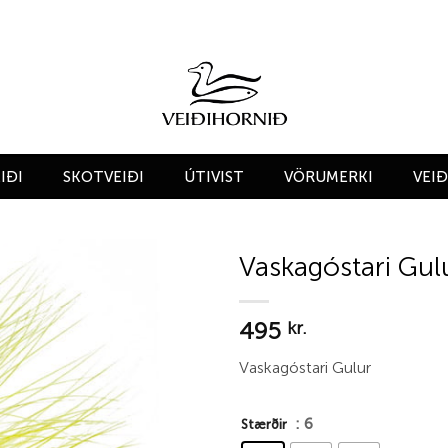
IÐI
SKOTVEIÐI
ÚTIVIST
VÖRUMERKI
VEI
Vaskagóstari Gul
Add to
495
wishlist
kr.
Vaskagóstari Gulur
: 6
Stærðir