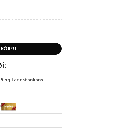
 KÖRFU
ði:
irðing Landsbankans
f