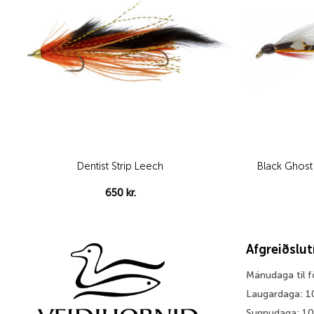
Black Ghost
Dentist Strip Leech
650
kr.
Afgreiðslu
Mánudaga til 
Laugardaga: 1
Sunnudaga: 1