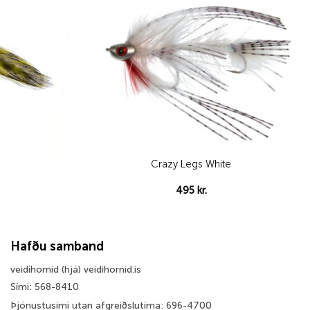
Crazy Legs White
495
kr.
Hafðu samband
veidihornid (hjá) veidihornid.is
Sími: 568-8410
Þjónustusími utan afgreiðslutíma: 696-4700