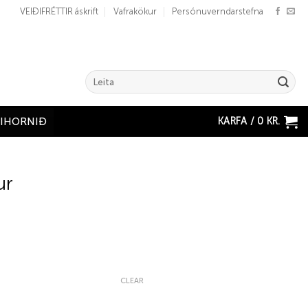
VEIÐIFRÉTTIR áskrift
Vafrakökur
Persónuverndarstefna
Search
for:
KARFA /
0
KR.
ÐIHORNIÐ
ur
CLEAR