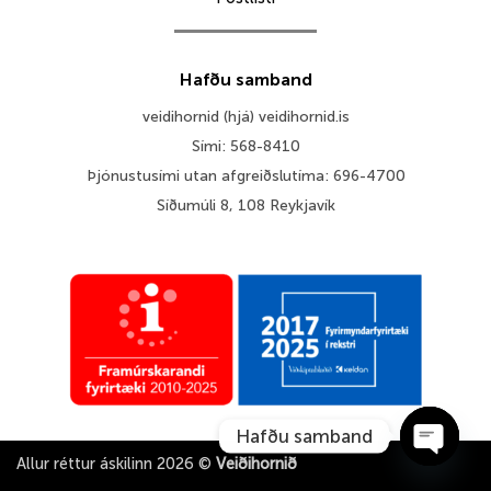
Hafðu samband
veidihornid (hjá) veidihornid.is
Sími: 568-8410
Þjónustusími utan afgreiðslutíma: 696-4700
Síðumúli 8, 108 Reykjavík
Hafðu samband
Allur réttur áskilinn 2026 ©
Veiðihornið
OPEN 