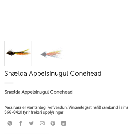
Snælda Appelsínugul Conehead
Snælda Appelsínugul Conehead
Þessi vara er væntanleg í vefverslun. Vinsamlegast hafið samband í síma
568-8410 fyrir frekari upplýsingar.