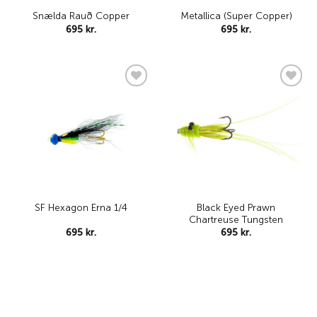
Snælda Rauð Copper
Metallica (Super Copper)
695
kr.
695
kr.
Add to
Add to
wishlist
wishlist
Black Eyed Prawn
SF Hexagon Erna 1/4
Chartreuse Tungsten
695
kr.
695
kr.