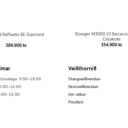
Stoeger M3000 V2 Becacci
li Raffaello BE Diamond
Cerakote
154.900
kr.
389.900
kr.
tímar
Veiðihornið
föstudaga: 9:00–18:00
Stangveiðiverslun
0:00–16:00
Skotveiðiverslun
0:00–16:00
Um okkur
Póstlisti