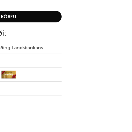
ht Synthetic quantity
 KÖRFU
ði:
irðing Landsbankans
f