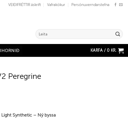
VEIÐIFRÉTTIR áskrift
Vafrakökur
Persónuverndarstefna
Search
for:
KARFA /
0
KR.
ÐIHORNIÐ
2 Peregrine
Light Synthetic – Ný byssa