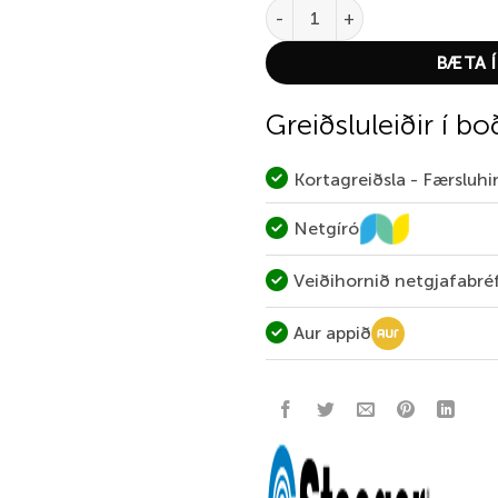
Stoeger M3000 V2 Peregrine Lig
BÆTA Í
Greiðsluleiðir í bo
Kortagreiðsla - Færsluh
Netgíró
Veiðihornið netgjafabré
Aur appið