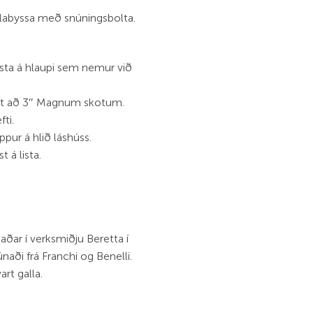
aglabyssa með snúningsbolta.
ista á hlaupi sem nemur við
llt að 3″ Magnum skotum.
ti.
ppur á hlið láshúss.
 á lista.
ðar í verksmiðju Beretta í
únaði frá Franchi og Benelli.
art galla.