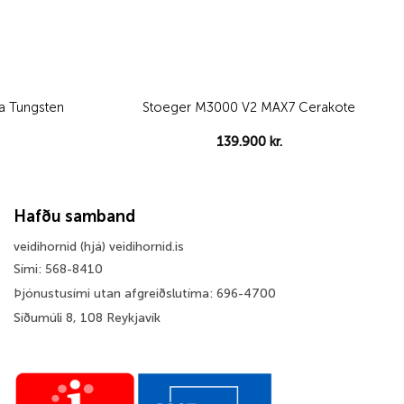
a Tungsten
Stoeger M3000 V2 MAX7 Cerakote
139.900
kr.
Hafðu samband
veidihornid (hjá) veidihornid.is
Sími: 568-8410
Þjónustusími utan afgreiðslutíma: 696-4700
Síðumúli 8, 108 Reykjavík