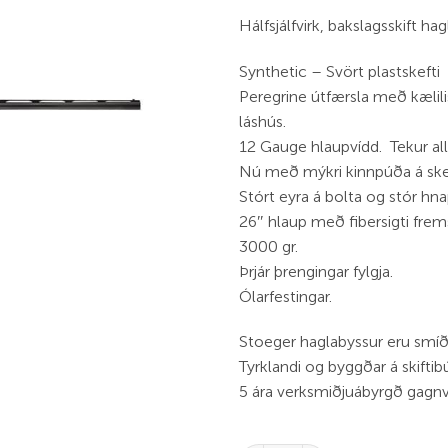
Hálfsjálfvirk, bakslagsskift h
Synthetic – Svört plastskefti
Peregrine útfærsla með kælil
láshús.
12 Gauge hlaupvídd. Tekur a
Nú með mýkri kinnpúða á skef
Stórt eyra á bolta og stór hna
26″ hlaup með fibersigti fremst
3000 gr.
Þrjár þrengingar fylgja.
Ólarfestingar.
Stoeger haglabyssur eru smíða
Tyrklandi og byggðar á skiftib
5 ára verksmiðjuábyrgð gagnv