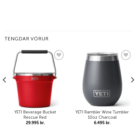
TENGDAR VÖRUR
Add to
Add to
wishlist
wishlist
YETI Beverage Bucket
YETI Rambler Wine Tumbler
Rescue Red
10oz Charcoal
29.995
kr.
6.495
kr.