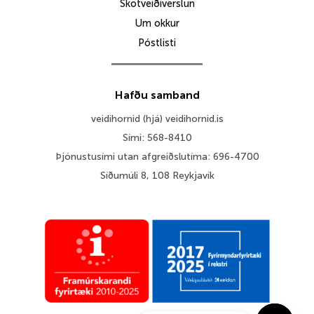
Skotveiðiverslun
Um okkur
Póstlisti
Hafðu samband
veidihornid (hjá) veidihornid.is
Sími: 568-8410
Þjónustusími utan afgreiðslutíma: 696-4700
Síðumúli 8, 108 Reykjavík