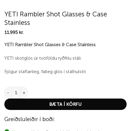
YETI Rambler Shot Glasses & Case
Stainless
11.995
kr.
YETI Rambler Shot Glasses & Case Stainless
YETI skotglös úr tvöföldu ryðfríu stáli.
Fjögur staflanleg, falleg glös í stálhulstri.
YETI Rambler Shot Glasses & Case Stainless quantity
BÆTA Í KÖRFU
Greiðsluleiðir í boði: