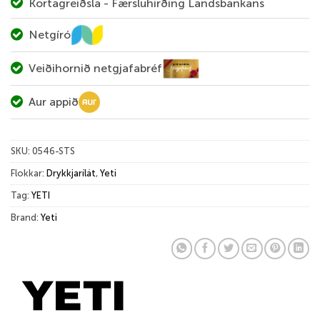
Kortagreiðsla - Færsluhirðing Landsbankans
Netgíró
Veiðihornið netgjafabréf
Aur appið
SKU:
0546-STS
Flokkar:
Drykkjarílát
,
Yeti
Tag:
YETI
Brand:
Yeti