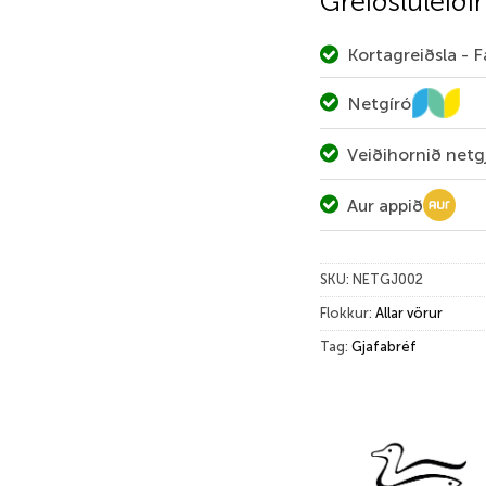
Greiðsluleiðir
Kortagreiðsla - 
Netgíró
Veiðihornið netg
Aur appið
SKU:
NETGJ002
Flokkur:
Allar vörur
Tag:
Gjafabréf