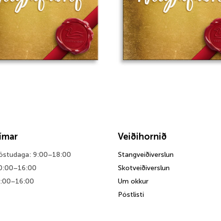
tímar
Veiðihornið
föstudaga: 9:00–18:00
Stangveiðiverslun
0:00–16:00
Skotveiðiverslun
0:00–16:00
Um okkur
Póstlisti