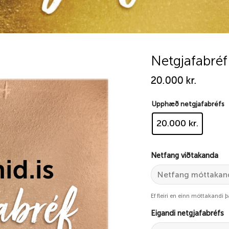
Netgjafabréf
20.000
kr.
Add to
wishlist
Upphæð netgjafabréfs
20.000 kr.
Netfang viðtakanda
Ef fleiri en einn móttakandi 
Eigandi netgjafabréfs