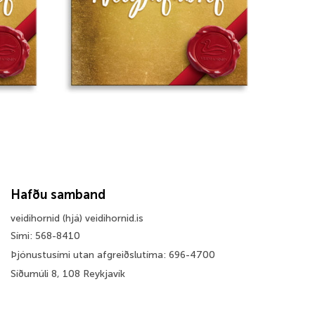
Hafðu samband
veidihornid (hjá) veidihornid.is
Sími: 568-8410
Þjónustusími utan afgreiðslutíma: 696-4700
Síðumúli 8, 108 Reykjavík