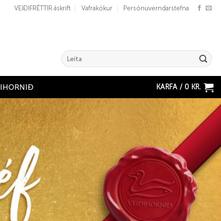
VEIÐIFRÉTTIR áskrift
Vafrakökur
Persónuverndarstefna
Search
for:
KARFA /
0
KR.
ÐIHORNIÐ