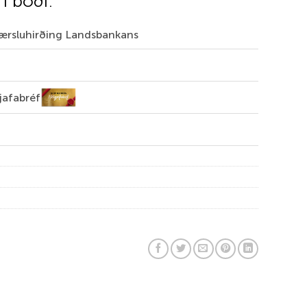
 í boði:
Færsluhirðing Landsbankans
jafabréf