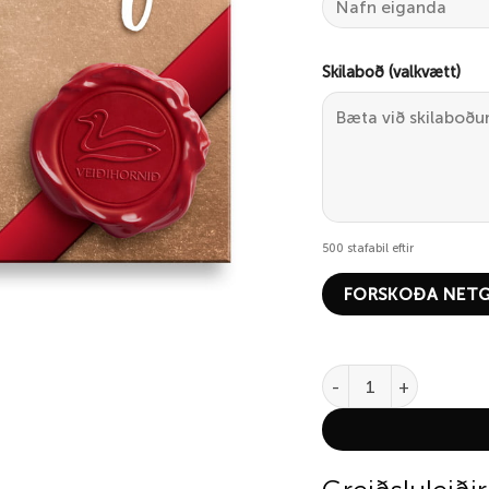
Skilaboð (valkvætt)
500
stafabil eftir
FORSKOÐA NETG
Netgjafabréf 20.000 kr