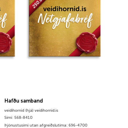
wishlist
wishlist
Hafðu samband
veidihornid (hjá) veidihornid.is
Sími: 568-8410
Þjónustusími utan afgreiðslutíma: 696-4700