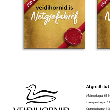
wishlist
Afgreiðslu
Mánudaga til 
Laugardaga: 1
Sunnudaga: 1