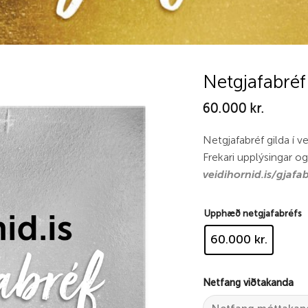
Netgjafabréf
60.000
kr.
Add to
wishlist
Netgjafabréf gilda í v
Frekari upplýsingar og
veidihornid.is/gjafa
Upphæð netgjafabréfs
60.000 kr.
Netfang viðtakanda