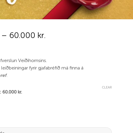
 – 60.000 kr.
efverslun Veiðihornsins.
 leiðbeiningar fyrir gjafabréfið má finna á
bref
.
CLEAR
: 60.000 kr.