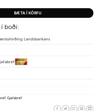
kr. quantity
BÆTA Í KÖRFU
 í boði:
Færsluhirðing Landsbankans
jafabréf
bréf
,
Gjafabréf