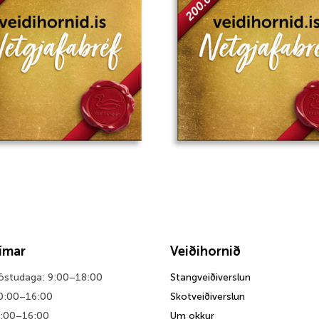
wishlist
tímar
Veiðihornið
föstudaga: 9:00–18:00
Stangveiðiverslun
0:00–16:00
Skotveiðiverslun
0:00–16:00
Um okkur