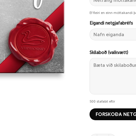
Ef fleiri en einn móttakandi 
Eigandi netgjafabréfs
Skilaboð (valkvætt)
500
stafabil eftir
FORSKOÐA NETG