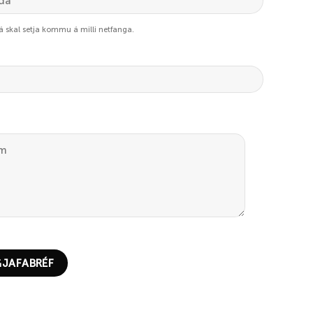
þá skal setja kommu á milli netfanga.
JAFABRÉF