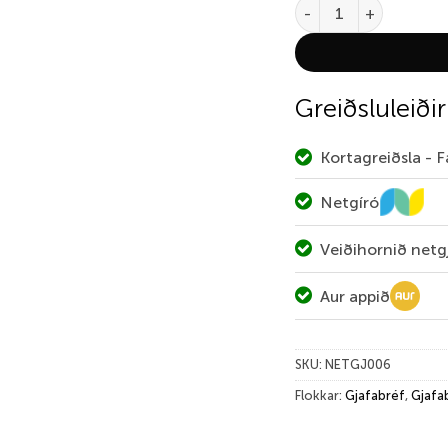
Netgjafabréf – 60.000 
Greiðsluleiðir
Kortagreiðsla - 
Netgíró
Veiðihornið netg
Aur appið
SKU:
NETGJ006
Flokkar:
Gjafabréf
,
Gjafa