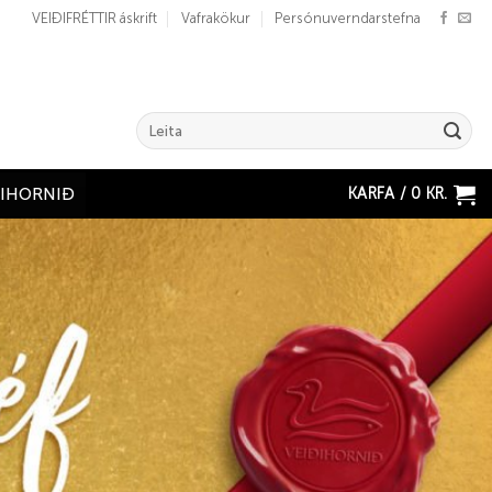
VEIÐIFRÉTTIR áskrift
Vafrakökur
Persónuverndarstefna
Search
for:
KARFA /
0
KR.
ÐIHORNIÐ