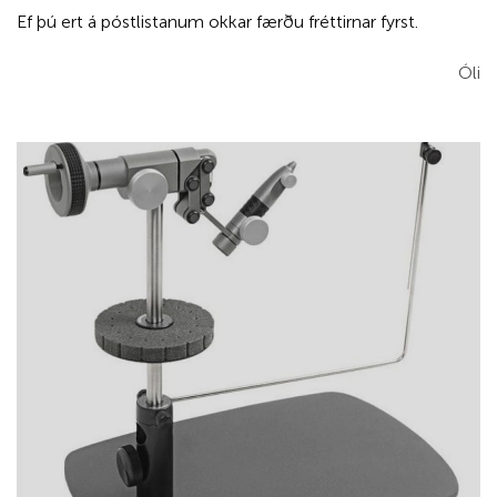
Ef þú ert á póstlistanum okkar færðu fréttirnar fyrst.
Óli