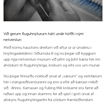
Við gerum fluguhnýturum hátt undir höfði í nýrri
netverslun.
Með komu haustsins dreifum við aftur úr úr úrvalinu í
hnýtingadeildinni í Síðumúla 8 og nú þegar við byggjum
upp nýja netverslun munum við jafnt og þétt bæta hér inn
áhöldum til fluguhnýtinga, krókum og efni svo um munar.
Nú þegar finnurðu nokkuð úrval af „væsum“ og verkfærum
hér í stangveiðiversluninni og enn á eftir að bætast mikið
við. Ahrex, Kamasan og Fulling Mill krókarnir eru farnir að
raðast upp og innan skamms fer að sjást í gott úrval af
allskyns fluguhnýtingaefni frá völdum framleiðendum.