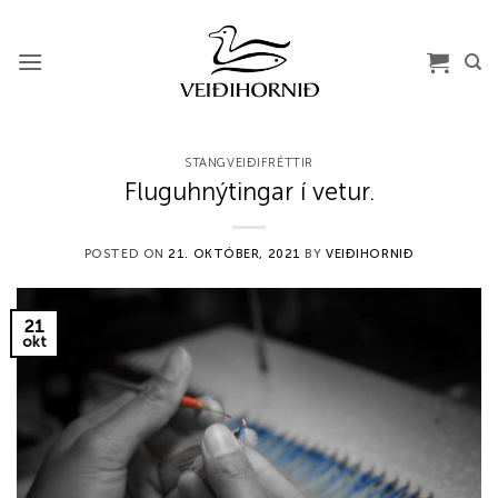
Skip
to
content
STANGVEIÐIFRÉTTIR
Fluguhnýtingar í vetur.
POSTED ON
21. OKTÓBER, 2021
BY
VEIÐIHORNIÐ
21
okt