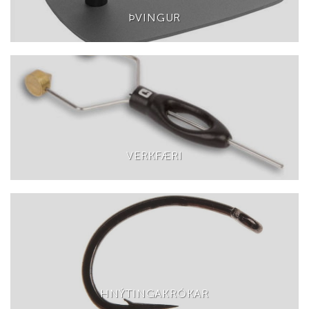
ÞVINGUR
VERKFÆRI
HNÝTINGAKRÓKAR