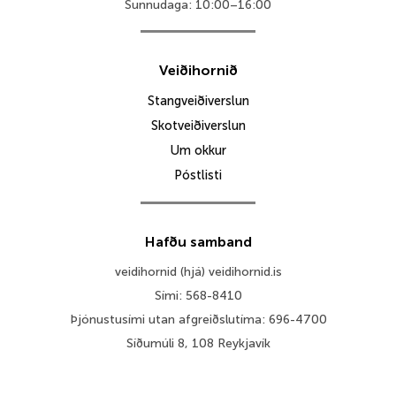
Sunnudaga: 10:00–16:00
Veiðihornið
Stangveiðiverslun
Skotveiðiverslun
Um okkur
Póstlisti
Hafðu samband
veidihornid (hjá) veidihornid.is
Sími: 568-8410
Þjónustusími utan afgreiðslutíma: 696-4700
Síðumúli 8, 108 Reykjavík