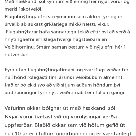
Með hækkandi sól kynnum við einnig hér nýjar vörur og
merki í skotveiði.
Fluguhnýtingaefni streymir inn sem aldrei fyrr og er
úrvalið að aukast gríðarlega mikið næstu vikur.
Fluguhnýtarar hafa sannarlega tekið eftir því að verð á
hnýtingaefni er líklega hvergi hagstæðara en í
Veiðihorninu. Smám saman bætum við nýju efni hér í
netverslun.
Fyrir utan fluguhnýtingatímabil og svartfugslveiðar fer
nú í hönd rólegasti tími ársins í veiðibúðum almennt.
Það er þó ekki svo að við sitjum auðum höndum því
undirbúningur fyrir nýtt veiðitímabil er í fullum gangi.
Vefurinn okkar bólgnar út með hækkandi sól.
Nýjar vörur bætast við og vörulýsingar verða
uppfærðar. Blaðið okkar sem við höfum gefið út
nú í 10 ár er í fullum undirbúningi og er væntanlegt