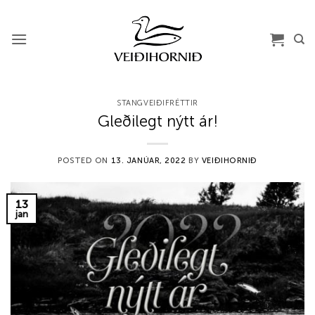
Skip
to
content
STANGVEIÐIFRÉTTIR
Gleðilegt nýtt ár!
POSTED ON
13. JANÚAR, 2022
BY
VEIÐIHORNIÐ
13
jan