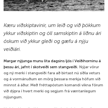
Kæru viðskiptavinir, u
m leið og við þökkum
ykkur viðskiptin og öll samskiptin á liðnu ári
óskum við ykkur gleði og gæfu á nýju
veiðiári.
Margar nýjunga munu líta dagsins ljós í Veiðihorninu á
þessu ári, jafnt í skotveiði sem stangveiði.
Nýjar vörur
og ný merki í stangveiði fara að birtast nú síðla veturs
og á vormánuðum en mörg þessara merkja höfum við
minnst á áður. Með fréttapóstum komandi vikna förum
við dýpra í hvert merki og segjum frá væntanlegum
nýjungum.