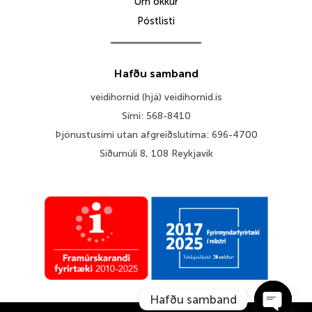
Um okkur
Póstlisti
Hafðu samband
veidihornid (hjá) veidihornid.is
Sími: 568-8410
Þjónustusími utan afgreiðslutíma: 696-4700
Síðumúli 8, 108 Reykjavík
Hafðu samband