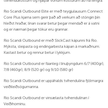
tvíhenduköstum og hjálpar vönum kösturum að ná lengra.
Rio Scandi Outbound Elite er með teygjulausum Connect
Core Plus kjarna sem gerir það að verkum að stöngin þín
hleðst hraðar, línan svarar betur þegar mendað er á vatni
og er næmari þegar tökur eru grannar.
Rio Scandi Outbound er með SlickCast kápunni frá Rio.
Mýksta, sleipasta og endingarbesta kápan á markaðnum.
Kastast betur og rennur betur í lykkjum.
Rio Scandi Outbound er fáanleg í línuþyngdum 6/7 (400gr),
7/8 (460gr), 8/9 (520 gr) og 9/10 (580 gr)
Rio Scandi Outbound er uppáhalds tvíhendulína fjölmargra
veiðileiðsögumanna.
Rio Scandi Outbound er vinsælasta tvíhendulínan í
Veiðihorninu.