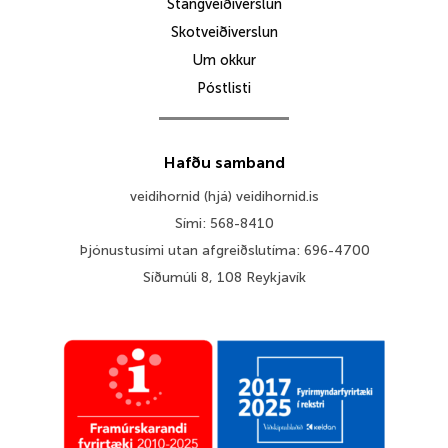
Stangveiðiverslun
Skotveiðiverslun
Um okkur
Póstlisti
Hafðu samband
veidihornid (hjá) veidihornid.is
Sími: 568-8410
Þjónustusími utan afgreiðslutíma: 696-4700
Síðumúli 8, 108 Reykjavík