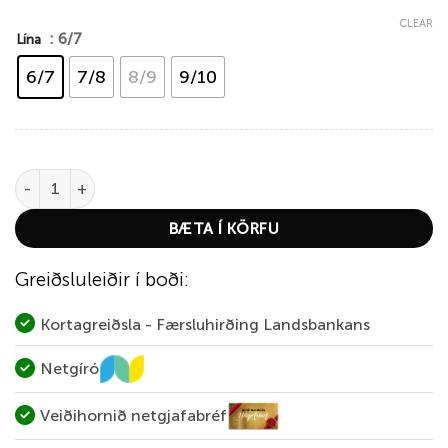
CLEAR
: 6/7
Lína
6/7
7/8
8/9
9/10
Rio Scandi Outbound Elite Tvíhendu skotlína quantity
BÆTA Í KÖRFU
Greiðsluleiðir í boði:
Kortagreiðsla - Færsluhirðing Landsbankans
Netgíró
Veiðihornið netgjafabréf