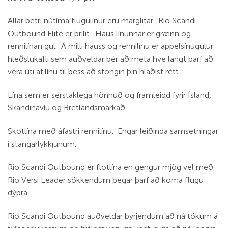
Allar betri nútíma flugulínur eru marglitar. Rio Scandi
Outbound Elite er þrílit. Haus línunnar er grænn og
rennilínan gul. Á milli hauss og rennilínu er appelsínugulur
hleðslukafli sem auðveldar þér að meta hve langt þarf að
vera úti af línu til þess að stöngin þín hlaðist rétt.
Lína sem er sérstaklega hönnuð og framleidd fyrir Ísland,
Skandinavíu og Bretlandsmarkað.
Skotlína með áfastri rennilínu. Engar leiðinda samsetningar
í stangarlykkjunum.
Rio Scandi Outbound er flotlína en gengur mjög vel með
Rio Versi Leader sökkendum þegar þarf að koma flugu
dýpra.
Rio Scandi Outbound auðveldar byrjendum að ná tökum á